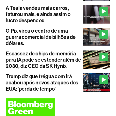
A Tesla vendeu mais carros,
faturou mais, e ainda assim o
lucro despencou
O Pix virou o centro de uma
guerra comercial de bilhões de
dólares.
Escassez de chips de memória
para IA pode se estender além de
2030, diz CEO da SK Hynix
Trump diz que trégua com Irã
acabou após novos ataques dos
EUA: ‘perda de tempo'