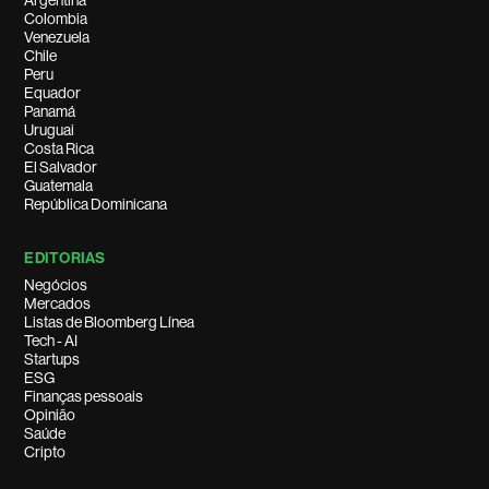
Argentina
Colombia
Venezuela
Chile
Peru
Equador
Panamá
Uruguai
Costa Rica
El Salvador
Guatemala
República Dominicana
EDITORIAS
Negócios
Mercados
Listas de Bloomberg Línea
Tech - AI
Startups
ESG
Finanças pessoais
Opinião
Saúde
Cripto