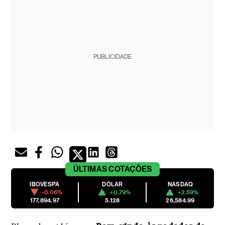
PUBLICIDADE
ÚLTIMAS
COTAÇÕES
IBOVESPA
DÓLAR
NASDAQ
-0.06%
+0.79%
+2.59%
177,894.97
5.128
26,584.99