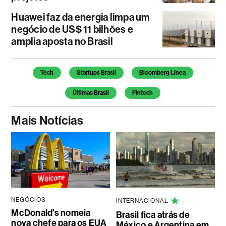
Huawei faz da energia limpa um
negócio de US$ 11 bilhões e
amplia aposta no Brasil
Temas deste artigo
Tech
Startups Brasil
Bloomberg Línea
Últimas Brasil
Fintech
Mais Notícias
NEGÓCIOS
INTERNACIONAL
McDonald’s nomeia
Brasil fica atrás de
nova chefe para os EUA
México e Argentina em