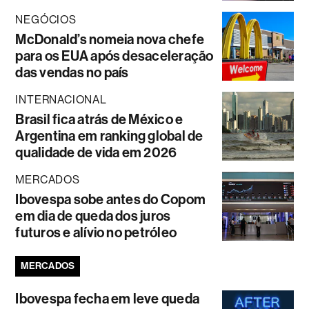
NEGÓCIOS
McDonald’s nomeia nova chefe
para os EUA após desaceleração
das vendas no país
INTERNACIONAL
Brasil fica atrás de México e
Argentina em ranking global de
qualidade de vida em 2026
MERCADOS
Ibovespa sobe antes do Copom
em dia de queda dos juros
futuros e alívio no petróleo
MERCADOS
Ibovespa fecha em leve queda