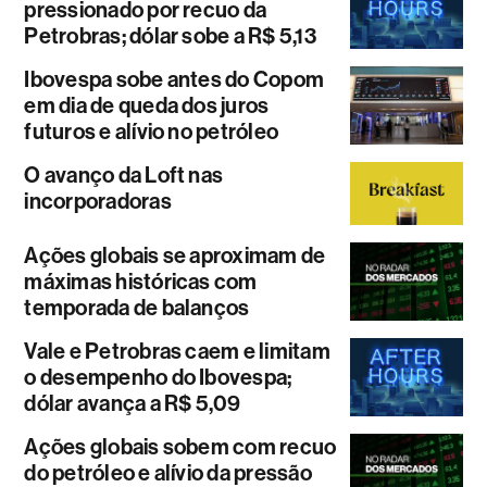
pressionado por recuo da
Petrobras; dólar sobe a R$ 5,13
Ibovespa sobe antes do Copom
em dia de queda dos juros
futuros e alívio no petróleo
O avanço da Loft nas
incorporadoras
Ações globais se aproximam de
máximas históricas com
temporada de balanços
Vale e Petrobras caem e limitam
o desempenho do Ibovespa;
dólar avança a R$ 5,09
Ações globais sobem com recuo
do petróleo e alívio da pressão