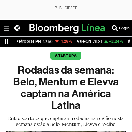
PUBLICIDADE
Login
trobras PN
-1.28%
Vale ON
+2.24%
Itaú PN
42.50
76.31
42.10
STARTUPS
Rodadas da semana:
Belo, Mentum e Elevva
captam na América
Latina
Entre startups que captaram rodadas na região nesta
semana estão a Belo, Mentum, Elevva e Welbe