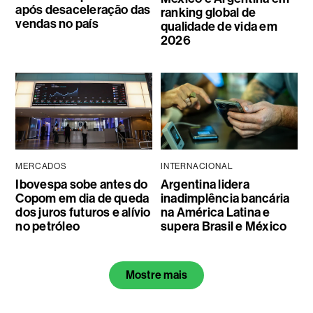
após desaceleração das
ranking global de
vendas no país
qualidade de vida em
2026
MERCADOS
INTERNACIONAL
Ibovespa sobe antes do
Argentina lidera
Copom em dia de queda
inadimplência bancária
dos juros futuros e alívio
na América Latina e
no petróleo
supera Brasil e México
Mostre mais