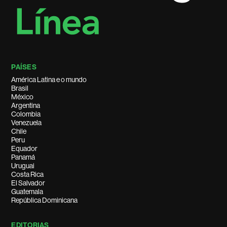
PAÍSES
América Latina e o mundo
Brasil
México
Argentina
Colombia
Venezuela
Chile
Peru
Equador
Panamá
Uruguai
Costa Rica
El Salvador
Guatemala
República Dominicana
EDITORIAS