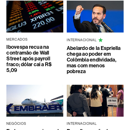
MERCADOS
INTERNACIONAL
Ibovespa recua na
Abelardo de la Espriella
contramão de Wall
chega ao poder em
Street após payroll
Colômbia endividada,
fraco; dólar cai a R$
mas com menos
5,09
pobreza
NEGÓCIOS
INTERNACIONAL