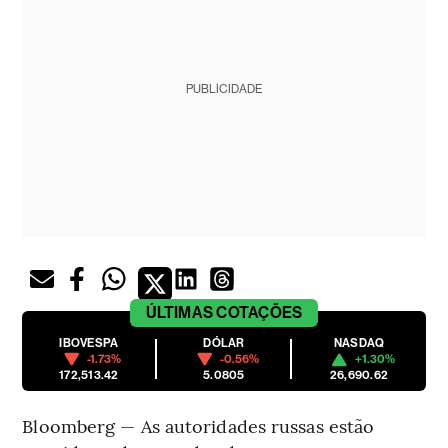
PUBLICIDADE
ÚLTIMAS
COTAÇÕES
IBOVESPA
DÓLAR
NASDAQ
-1.73%
-0.56%
+1.30%
172,513.42
5.0805
26,690.62
Bloomberg — As autoridades russas estão