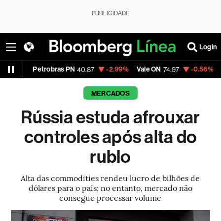
PUBLICIDADE
Login
etrobras PN
-2.99%
Vale ON
-0.56%
Itaú PN
40.87
74.97
40.
MERCADOS
Rússia estuda afrouxar
controles após alta do
rublo
Alta das commodities rendeu lucro de bilhões de
dólares para o país; no entanto, mercado não
consegue processar volume