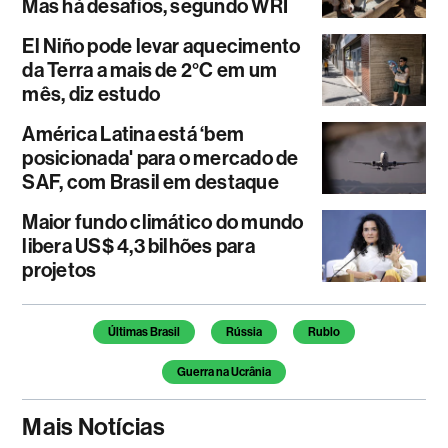
Mas há desafios, segundo WRI
El Niño pode levar aquecimento
da Terra a mais de 2°C em um
mês, diz estudo
América Latina está ‘bem
posicionada' para o mercado de
SAF, com Brasil em destaque
Maior fundo climático do mundo
libera US$ 4,3 bilhões para
projetos
Temas deste artigo
Últimas Brasil
Rússia
Rublo
Guerra na Ucrânia
Mais Notícias