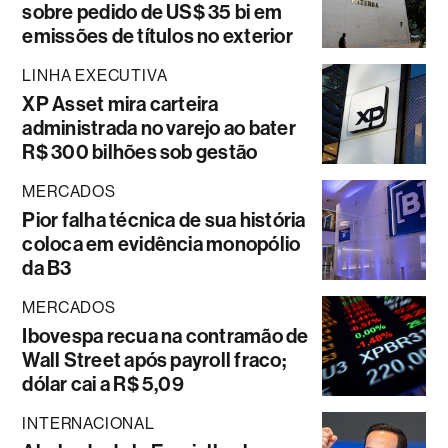
sobre pedido de US$ 35 bi em
emissões de títulos no exterior
LINHA EXECUTIVA
XP Asset mira carteira
administrada no varejo ao bater
R$ 300 bilhões sob gestão
MERCADOS
Pior falha técnica de sua história
coloca em evidência monopólio
da B3
MERCADOS
Ibovespa recua na contramão de
Wall Street após payroll fraco;
dólar cai a R$ 5,09
INTERNACIONAL