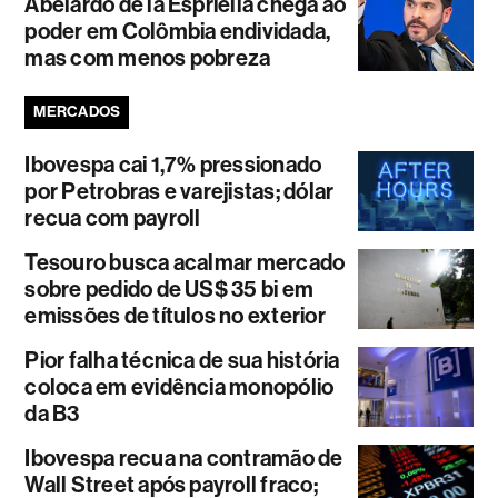
Abelardo de la Espriella chega ao
poder em Colômbia endividada,
mas com menos pobreza
MERCADOS
Ibovespa cai 1,7% pressionado
por Petrobras e varejistas; dólar
recua com payroll
Tesouro busca acalmar mercado
sobre pedido de US$ 35 bi em
emissões de títulos no exterior
Pior falha técnica de sua história
coloca em evidência monopólio
da B3
Ibovespa recua na contramão de
Wall Street após payroll fraco;