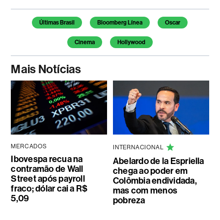
Temas deste artigo
Últimas Brasil
Bloomberg Línea
Oscar
Cinema
Hollywood
Mais Notícias
MERCADOS
INTERNACIONAL
Ibovespa recua na
Abelardo de la Espriella
contramão de Wall
chega ao poder em
Street após payroll
Colômbia endividada,
fraco; dólar cai a R$
mas com menos
5,09
pobreza