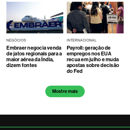
NEGÓCIOS
INTERNACIONAL
Embraer negocia venda
Payroll: geração de
de jatos regionais para a
empregos nos EUA
maior aérea da Índia,
recua em julho e muda
dizem fontes
apostas sobre decisão
do Fed
Mostre mais