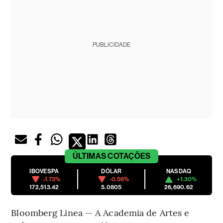
PUBLICIDADE
ÚLTIMAS
COTAÇÕES
IBOVESPA
DÓLAR
NASDAQ
-1.73%
-0.56%
+1.30%
172,513.42
5.0805
26,690.62
Bloomberg Linea — A Academia de Artes e