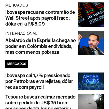
MERCADOS
Ibovespa recua na contramão de
Wall Street após payroll fraco;
dólar cai a R$ 5,09
INTERNACIONAL
Abelardo de la Espriella chega ao
poder em Colômbia endividada,
mas com menos pobreza
MERCADOS
Ibovespa cai 1,7% pressionado
por Petrobras e varejistas; dólar
recua com payroll
Tesouro busca acalmar mercado
sobre pedido de US$ 35 bi em
emissões de títulos no exterior