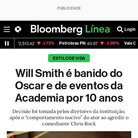
PUBLICIDADE
Login
-1.73%
Petrobras PN
-2.99%
Vale ON
2,513.42
40.87
74.97
ESTILO DE VIDA
Will Smith é banido do
Oscar e de eventos da
Academia por 10 anos
Decisão foi tomada pelos diretores da instituição,
após o “comportamento nocivo” do ator ao agredir o
comediante Chris Rock