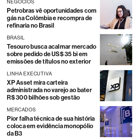
NEGÓCIOS
Petrobras vê oportunidades com
gás na Colômbia e recompra de
refinaria no Brasil
BRASIL
Tesouro busca acalmar mercado
sobre pedido de US$ 35 bi em
emissões de títulos no exterior
LINHA EXECUTIVA
XP Asset mira carteira
administrada no varejo ao bater
R$ 300 bilhões sob gestão
MERCADOS
Pior falha técnica de sua história
coloca em evidência monopólio
da B3