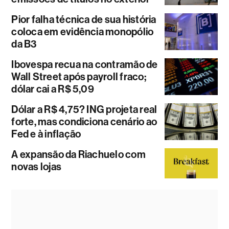
Pior falha técnica de sua história
coloca em evidência monopólio
da B3
Ibovespa recua na contramão de
Wall Street após payroll fraco;
dólar cai a R$ 5,09
Dólar a R$ 4,75? ING projeta real
forte, mas condiciona cenário ao
Fed e à inflação
A expansão da Riachuelo com
novas lojas