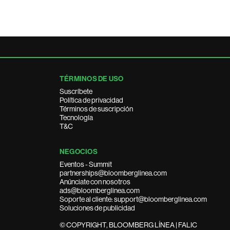
TÉRMINOS DE USO
Suscríbete
Política de privacidad
Términos de suscripción
Tecnología
T&C
NEGOCIOS
Eventos - Summit
partnerships@bloomberglinea.com
Anúnciate con nosotros
ads@bloomberglinea.com
Soporte al cliente: support@bloomberglinea.com
Soluciones de publicidad
© COPYRIGHT, BLOOMBERG LÍNEA | FALIC