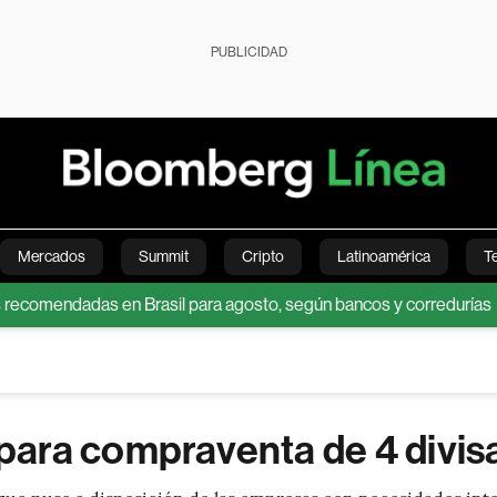
PUBLICIDAD
Mercados
Summit
Cripto
Latinoamérica
T
endadas en Brasil para agosto, según bancos y corredurías
Dól
Green
Economía
Estilo de vida
Mundo
Videos
ara compraventa de 4 divis