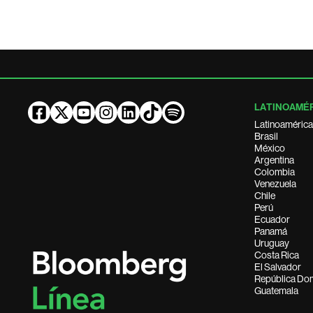
LATINOAMÉ
Latinoamérica
Brasil
México
Argentina
Colombia
Venezuela
Chile
Perú
Ecuador
Panamá
Uruguay
Costa Rica
El Salvador
República Do
Guatemala