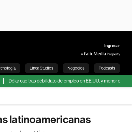
Ingresar
ecnología
Línea Studios
Negocios
Podcasts
ar cae tras débil dato de empleo en EE.UU. y menor expectativa de 
English
as latinoamericanas