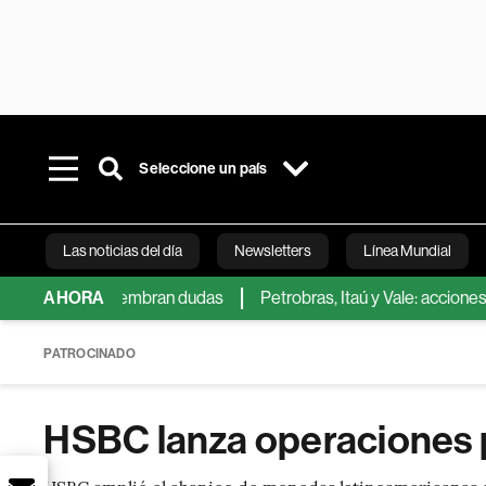
Seleccione un país
Las noticias del día
Newsletters
Línea Mundial
ton que siembran dudas
AHORA
Petrobras, Itaú y Vale: acciones recom
Bloomberg 
PATROCINADO
HSBC lanza operaciones p