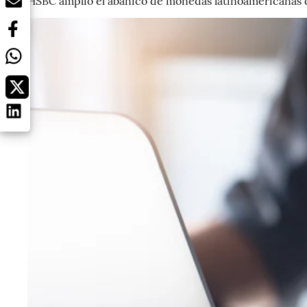
HSBC amplió el abanico de monedas latinoamericanas q