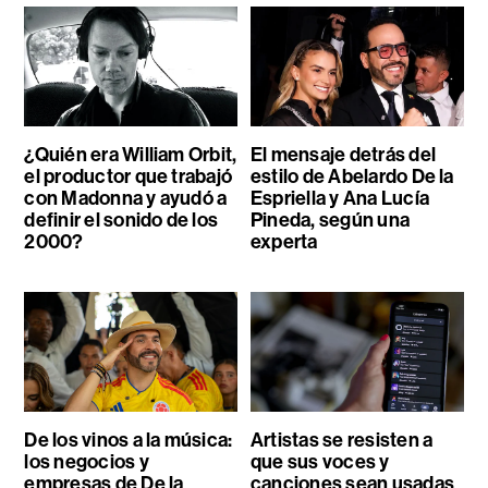
¿Quién era William Orbit,
El mensaje detrás del
el productor que trabajó
estilo de Abelardo De la
con Madonna y ayudó a
Espriella y Ana Lucía
definir el sonido de los
Pineda, según una
2000?
experta
De los vinos a la música:
Artistas se resisten a
los negocios y
que sus voces y
empresas de De la
canciones sean usadas