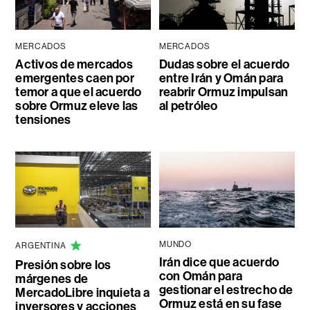
MERCADOS
MERCADOS
Activos de mercados
Dudas sobre el acuerdo
emergentes caen por
entre Irán y Omán para
temor a que el acuerdo
reabrir Ormuz impulsan
sobre Ormuz eleve las
al petróleo
tensiones
MUNDO
ARGENTINA
Irán dice que acuerdo
Presión sobre los
con Omán para
márgenes de
gestionar el estrecho de
MercadoLibre inquieta a
Ormuz está en su fase
inversores y acciones