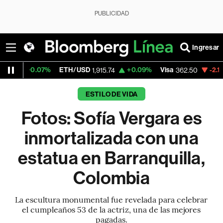
PUBLICIDAD
Ingresar
07%
ETH/USD
+0.09%
Visa
-2.15%
Mercad
1,915.74
362.50
ESTILO DE VIDA
Fotos: Sofía Vergara es
inmortalizada con una
estatua en Barranquilla,
Colombia
La escultura monumental fue revelada para celebrar
el cumpleaños 53 de la actriz, una de las mejores
pagadas.