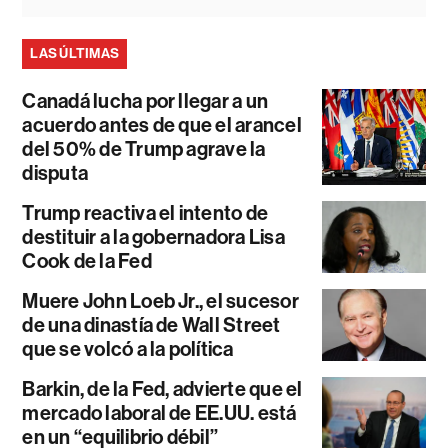
LAS ÚLTIMAS
Canadá lucha por llegar a un
acuerdo antes de que el arancel
del 50% de Trump agrave la
disputa
Trump reactiva el intento de
destituir a la gobernadora Lisa
Cook de la Fed
Muere John Loeb Jr., el sucesor
de una dinastía de Wall Street
que se volcó a la política
Barkin, de la Fed, advierte que el
mercado laboral de EE.UU. está
en un “equilibrio débil”