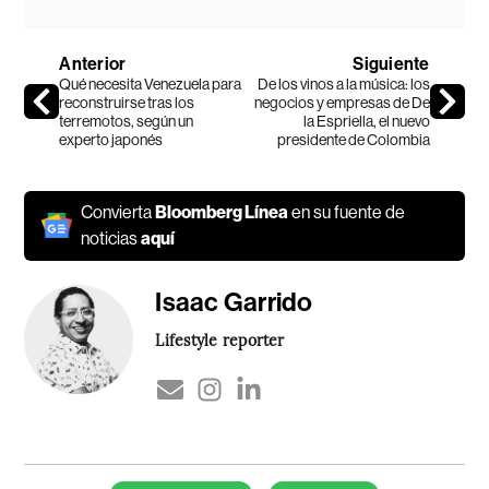
Anterior
Siguiente
Qué necesita Venezuela para
De los vinos a la música: los
reconstruirse tras los
negocios y empresas de De
terremotos, según un
la Espriella, el nuevo
experto japonés
presidente de Colombia
Convierta
Bloomberg Línea
en su fuente de
noticias
aquí
Isaac Garrido
Lifestyle reporter
Temas de este artículo