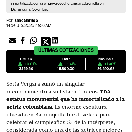
inmortalizada con una nueva escultura inspirada en ella en
Barranquilla, Colombia.
Por
Isaac Garrido
14 de julio, 2025 | 11:36 AM
ÚLTIMAS
COTIZACIONES
DÓLAR
BVC
NASDAQ
+0.01%
+1.41%
+1.30%
3,159.60
15,800.00
26,690.62
Sofía Vergara sumó un singular
reconocimiento a su lista de trofeos:
una
estatua monumental que ha inmortalizado a la
actriz colombiana.
La enorme escultura
ubicada en Barranquilla fue develada para
celebrar el cumpleaños 53 de la intérprete,
considerada como una de las actrices mejores