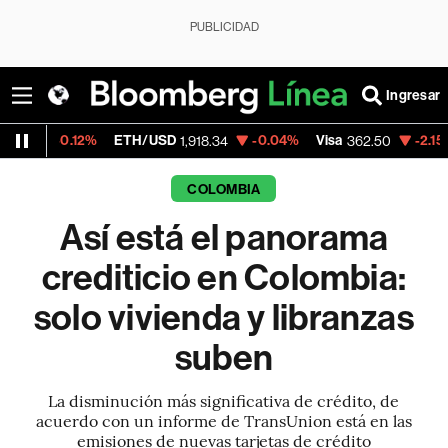
PUBLICIDAD
Ingresar
%
ETH/USD
-0.04%
Visa
-2.15%
MercadoLi
1,918.34
362.50
COLOMBIA
Así está el panorama
crediticio en Colombia:
solo vivienda y libranzas
suben
La disminución más significativa de crédito, de
acuerdo con un informe de TransUnion está en las
emisiones de nuevas tarjetas de crédito