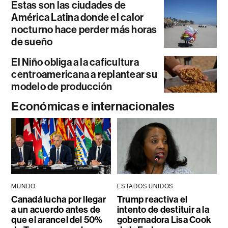
Estas son las ciudades de
América Latina donde el calor
nocturno hace perder más horas
de sueño
El Niño obliga a la caficultura
centroamericana a replantear su
modelo de producción
Económicas e internacionales
MUNDO
ESTADOS UNIDOS
Canadá lucha por llegar
Trump reactiva el
a un acuerdo antes de
intento de destituir a la
que el arancel del 50%
gobernadora Lisa Cook