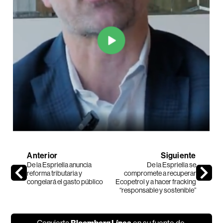
Anterior
Siguiente
De la Espriella anuncia
De la Espriella se
reforma tributaria y
compromete a recuperar
congelará el gasto público
Ecopetrol y a hacer fracking
“responsable y sostenible”