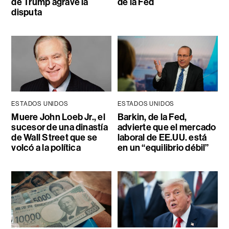
de Trump agrave la
de la Fed
disputa
ESTADOS UNIDOS
ESTADOS UNIDOS
Muere John Loeb Jr., el
Barkin, de la Fed,
sucesor de una dinastía
advierte que el mercado
de Wall Street que se
laboral de EE.UU. está
volcó a la política
en un “equilibrio débil”