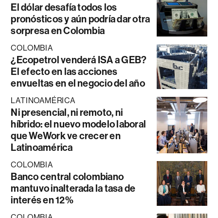
El dólar desafía todos los
pronósticos y aún podría dar otra
sorpresa en Colombia
COLOMBIA
¿Ecopetrol venderá ISA a GEB?
El efecto en las acciones
envueltas en el negocio del año
LATINOAMÉRICA
Ni presencial, ni remoto, ni
híbrido: el nuevo modelo laboral
que WeWork ve crecer en
Latinoamérica
COLOMBIA
Banco central colombiano
mantuvo inalterada la tasa de
interés en 12%
COLOMBIA