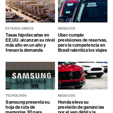
ESTADOS UNIDOS
NEGOCIOS
Tasas hipotecarias en
Uber cumple
EE.UU. alcanzan su nivel
previsiones de reservas,
más alto en un año y
pero la competencia en
frenan la demanda
Brasil ralentiza los viajes
TECNOLOGÍA
NEGOCIOS
Samsung presenta su
Honda eleva su
hoja de ruta de
previsión de ganancias
memorias 3D para
por el yen débil y la