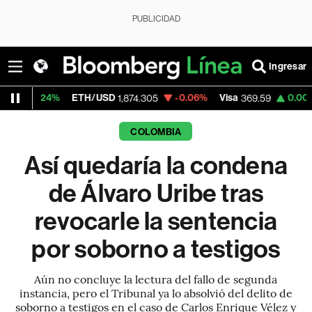
PUBLICIDAD
Ingresar
%
ETH/USD
-0.06%
Visa
0.00%
Mercado
1,874.305
369.59
COLOMBIA
Así quedaría la condena
de Álvaro Uribe tras
revocarle la sentencia
por soborno a testigos
Aún no concluye la lectura del fallo de segunda
instancia, pero el Tribunal ya lo absolvió del delito de
soborno a testigos en el caso de Carlos Enrique Vélez y