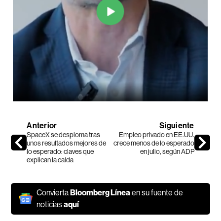
Anterior
Siguiente
SpaceX se desploma tras
Empleo privado en EE.UU.
unos resultados mejores de
crece menos de lo esperado
lo esperado: claves que
en julio, según ADP
explican la caída
Convierta
Bloomberg Línea
en su fuente de
noticias
aquí