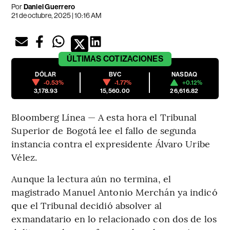
Por
Daniel Guerrero
21 de octubre, 2025 | 10:16 AM
ÚLTIMAS
COTIZACIONES
DÓLAR
BVC
NASDAQ
-0.53%
-1.77%
+0.12%
3,178.93
15,560.00
26,616.82
Bloomberg Línea — A esta hora el Tribunal
Superior de Bogotá lee el fallo de segunda
instancia contra el expresidente Álvaro Uribe
Vélez.
Aunque la lectura aún no termina, el
magistrado Manuel Antonio Merchán ya indicó
que el Tribunal decidió absolver al
exmandatario en lo relacionado con dos de los