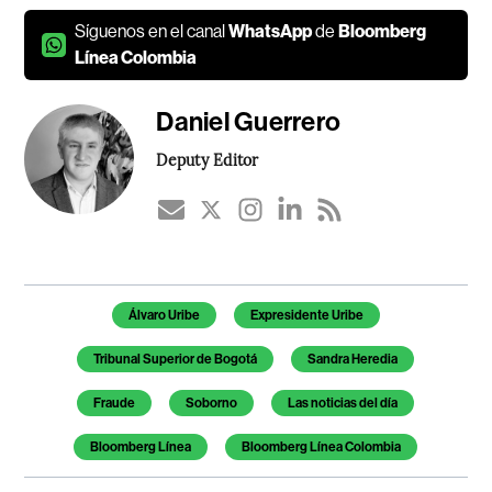
Síguenos en el canal
WhatsApp
de
Bloomberg
Línea Colombia
Daniel Guerrero
Deputy Editor
Temas de este artículo
Álvaro Uribe
Expresidente Uribe
Tribunal Superior de Bogotá
Sandra Heredia
Fraude
Soborno
Las noticias del día
Bloomberg Línea
Bloomberg Línea Colombia