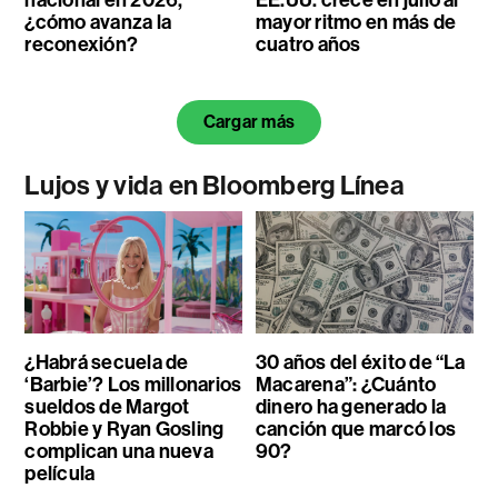
nacional en 2026,
EE.UU. crece en julio al
¿cómo avanza la
mayor ritmo en más de
reconexión?
cuatro años
Cargar más
Lujos y vida en Bloomberg Línea
¿Habrá secuela de
30 años del éxito de “La
‘Barbie’? Los millonarios
Macarena”: ¿Cuánto
sueldos de Margot
dinero ha generado la
Robbie y Ryan Gosling
canción que marcó los
complican una nueva
90?
película