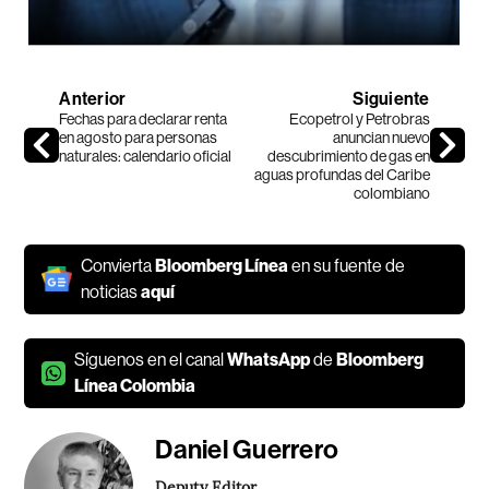
Anterior
Siguiente
Fechas para declarar renta
Ecopetrol y Petrobras
en agosto para personas
anuncian nuevo
naturales: calendario oficial
descubrimiento de gas en
aguas profundas del Caribe
colombiano
Convierta
Bloomberg Línea
en su fuente de
noticias
aquí
Síguenos en el canal
WhatsApp
de
Bloomberg
Línea Colombia
Daniel Guerrero
Deputy Editor