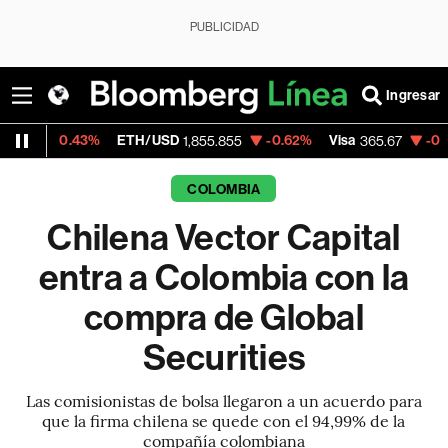
PUBLICIDAD
Ingresar
.43%
ETH/USD
-0.62%
Visa
-0.13%
Merc
1,855.855
365.67
COLOMBIA
Chilena Vector Capital
entra a Colombia con la
compra de Global
Securities
Las comisionistas de bolsa llegaron a un acuerdo para
que la firma chilena se quede con el 94,99% de la
compañía colombiana