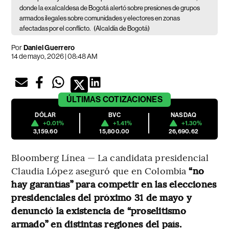
donde la exalcaldesa de Bogotá alertó sobre presiones de grupos
armados ilegales sobre comunidades y electores en zonas
afectadas por el conflicto.
(Alcaldía de Bogotá)
Por
Daniel Guerrero
14 de mayo, 2026 | 08:48 AM
ÚLTIMAS
COTIZACIONES
DÓLAR
BVC
NASDAQ
+0.01%
+1.41%
+1.30%
3,159.60
15,800.00
26,690.62
Bloomberg Línea — La candidata presidencial
Claudia López aseguró que en Colombia
“no
hay garantías” para competir en las elecciones
presidenciales del próximo 31 de mayo y
denunció la existencia de “proselitismo
armado” en distintas regiones del país.