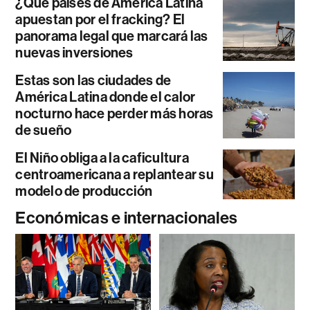
¿Qué países de América Latina
apuestan por el fracking? El
panorama legal que marcará las
nuevas inversiones
Estas son las ciudades de
América Latina donde el calor
nocturno hace perder más horas
de sueño
El Niño obliga a la caficultura
centroamericana a replantear su
modelo de producción
Económicas e internacionales