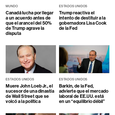
MUNDO
ESTADOS UNIDOS
Canadá lucha por llegar
Trump reactiva el
a un acuerdo antes de
intento de destituir a la
que el arancel del 50%
gobernadora Lisa Cook
de Trump agrave la
de la Fed
disputa
ESTADOS UNIDOS
ESTADOS UNIDOS
Muere John Loeb Jr., el
Barkin, de la Fed,
sucesor de una dinastía
advierte que el mercado
de Wall Street que se
laboral de EE.UU. está
volcó a la política
en un “equilibrio débil”