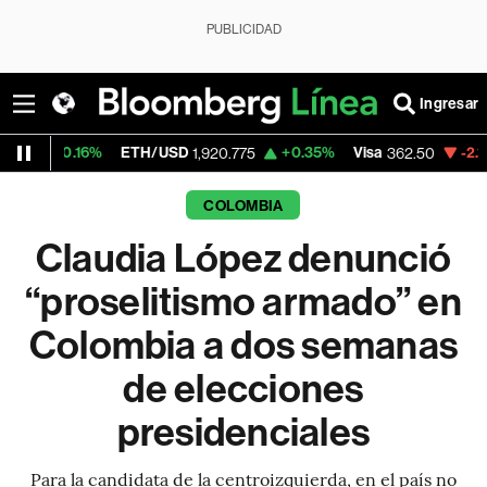
PUBLICIDAD
Ingresar
6%
ETH/USD
+0.35%
Visa
-2.15%
Mercad
1,920.775
362.50
COLOMBIA
Claudia López denunció
“proselitismo armado” en
Colombia a dos semanas
de elecciones
presidenciales
Para la candidata de la centroizquierda, en el país no