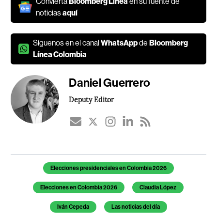
Convierta
Bloomberg Línea
en su fuente de
noticias
aquí
Síguenos en el canal
WhatsApp
de
Bloomberg
Línea Colombia
Daniel Guerrero
Deputy Editor
Temas de este artículo
Elecciones presidenciales en Colombia 2026
Elecciones en Colombia 2026
Claudia López
Iván Cepeda
Las noticias del día