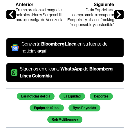
Anterior
Siguiente
Trump presiona al magnate
De la Espriella se
petrolero Harry Sargeant III
compromete a recuperar
para que salga de Venezuela
Ecopetrol y a hacer fracking
“responsable y sostenible”
Convierta
Bloomberg Línea
en su fuente de
noticias
aquí
Síguenos en el canal
WhatsApp
de
Bloomberg
Línea Colombia
Temas de este artículo
Las noticias del día
La Equidad
Deportes
Equipo de fútbol
Ryan Reynolds
Rob McElhenney