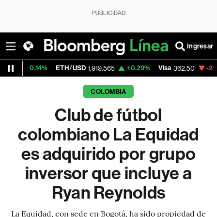
PUBLICIDAD
Ingresar
14%
ETH/USD
+0.29%
Visa
-2.15%
Merca
1,919.565
362.50
COLOMBIA
Club de fútbol
colombiano La Equidad
es adquirido por grupo
inversor que incluye a
Ryan Reynolds
La Equidad, con sede en Bogotá, ha sido propiedad de