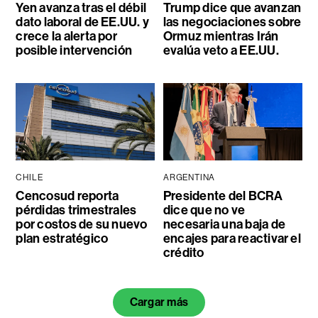
Yen avanza tras el débil
Trump dice que avanzan
dato laboral de EE.UU. y
las negociaciones sobre
crece la alerta por
Ormuz mientras Irán
posible intervención
evalúa veto a EE.UU.
CHILE
ARGENTINA
Cencosud reporta
Presidente del BCRA
pérdidas trimestrales
dice que no ve
por costos de su nuevo
necesaria una baja de
plan estratégico
encajes para reactivar el
crédito
Cargar más