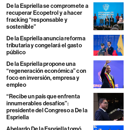
De la Espriella se compromete a
recuperar Ecopetrol y a hacer
fracking “responsable y
sostenible”
De la Espriella anuncia reforma
tributaria y congelará el gasto
público
De la Espriella propone una
“regeneración económica” con
foco en inversión, empresa y
empleo
“Recibe un país que enfrenta
innumerables desafíos”:
presidente del Congreso a De la
Espriella
Abelardo De la Espriella tomó