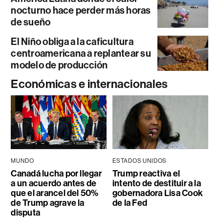
nocturno hace perder más horas
de sueño
El Niño obliga a la caficultura
centroamericana a replantear su
modelo de producción
Económicas e internacionales
MUNDO
ESTADOS UNIDOS
Canadá lucha por llegar
Trump reactiva el
a un acuerdo antes de
intento de destituir a la
que el arancel del 50%
gobernadora Lisa Cook
de Trump agrave la
de la Fed
disputa