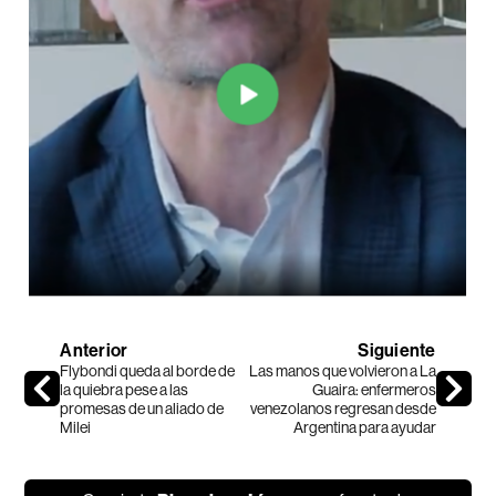
Anterior
Siguiente
Flybondi queda al borde de
Las manos que volvieron a La
la quiebra pese a las
Guaira: enfermeros
promesas de un aliado de
venezolanos regresan desde
Milei
Argentina para ayudar