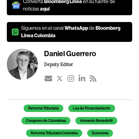
Convierta
Bloomberg Línea
en su fuente de
noticias
aquí
Síguenos en el canal
WhatsApp
de
Bloomberg
Línea Colombia
Daniel Guerrero
Deputy Editor
Temas de este artículo
Reforma Tributaria
Ley de Financiamiento
Congreso de Colombiaa
Armando Benedetti
Reforma Tributaria Colombia
Economía