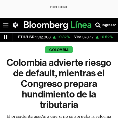
PUBLICIDAD
Ingresar
TH/USD
+0.32%
Visa
+0.52%
MercadoLibr
1,912.008
370.47
COLOMBIA
Colombia advierte riesgo
de default, mientras el
Congreso prepara
hundimiento de la
tributaria
El presidente asegura que si no se aprueba la reforma