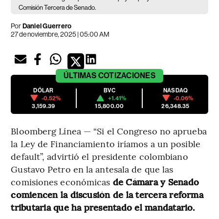
Comisión Tercera de Senado.
Por
Daniel Guerrero
27 de noviembre, 2025 | 05:00 AM
ÚLTIMAS
COTIZACIONES
DÓLAR
BVC
NASDAQ
-0.52%
+1.41%
-0.06%
3,159.39
15,800.00
26,348.35
Bloomberg Línea — “Si el Congreso no aprueba
la Ley de Financiamiento iríamos a un posible
default”, advirtió el presidente colombiano
Gustavo Petro en la antesala de que las
comisiones económicas
de Cámara y Senado
comiencen la discusión de la tercera reforma
tributaria que ha presentado el mandatario.