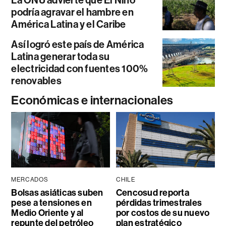
La ONU advierte que El Niño
podría agravar el hambre en
América Latina y el Caribe
Así logró este país de América
Latina generar toda su
electricidad con fuentes 100%
renovables
Económicas e internacionales
MERCADOS
CHILE
Bolsas asiáticas suben
Cencosud reporta
pese a tensiones en
pérdidas trimestrales
Medio Oriente y al
por costos de su nuevo
repunte del petróleo
plan estratégico