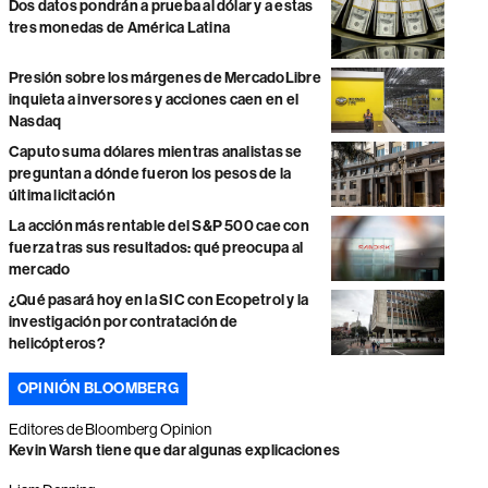
Dos datos pondrán a prueba al dólar y a estas
tres monedas de América Latina
Presión sobre los márgenes de MercadoLibre
inquieta a inversores y acciones caen en el
Nasdaq
Caputo suma dólares mientras analistas se
preguntan a dónde fueron los pesos de la
última licitación
La acción más rentable del S&P 500 cae con
fuerza tras sus resultados: qué preocupa al
mercado
¿Qué pasará hoy en la SIC con Ecopetrol y la
investigación por contratación de
helicópteros?
OPINIÓN BLOOMBERG
Editores de Bloomberg Opinion
Kevin Warsh tiene que dar algunas explicaciones