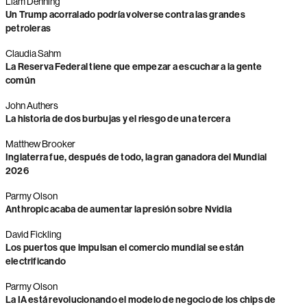
Liam Denning
Un Trump acorralado podría volverse contra las grandes
petroleras
Claudia Sahm
La Reserva Federal tiene que empezar a escuchar a la gente
común
John Authers
La historia de dos burbujas y el riesgo de una tercera
Matthew Brooker
Inglaterra fue, después de todo, la gran ganadora del Mundial
2026
Parmy Olson
Anthropic acaba de aumentar la presión sobre Nvidia
David Fickling
Los puertos que impulsan el comercio mundial se están
electrificando
Parmy Olson
La IA está revolucionando el modelo de negocio de los chips de