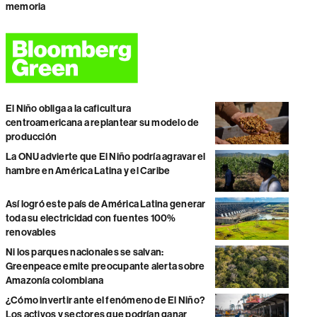
memoria
El Niño obliga a la caficultura
centroamericana a replantear su modelo de
producción
La ONU advierte que El Niño podría agravar el
hambre en América Latina y el Caribe
Así logró este país de América Latina generar
toda su electricidad con fuentes 100%
renovables
Ni los parques nacionales se salvan:
Greenpeace emite preocupante alerta sobre
Amazonía colombiana
¿Cómo invertir ante el fenómeno de El Niño?
Los activos y sectores que podrían ganar