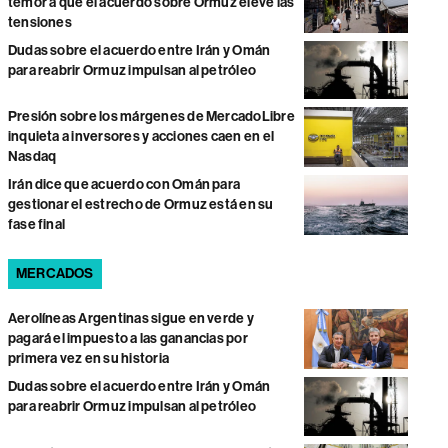
temor a que el acuerdo sobre Ormuz eleve las
tensiones
Dudas sobre el acuerdo entre Irán y Omán
para reabrir Ormuz impulsan al petróleo
Presión sobre los márgenes de MercadoLibre
inquieta a inversores y acciones caen en el
Nasdaq
Irán dice que acuerdo con Omán para
gestionar el estrecho de Ormuz está en su
fase final
MERCADOS
Aerolíneas Argentinas sigue en verde y
pagará el impuesto a las ganancias por
primera vez en su historia
Dudas sobre el acuerdo entre Irán y Omán
para reabrir Ormuz impulsan al petróleo