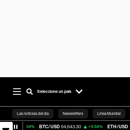
Seleccione un país
Las noticias del día
Newsletters
Línea Mundial
BTC/USD
64,643.30
ETH/USD
1,889.90
0.04%
+0.54%
Bloomberg 