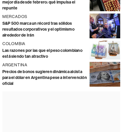
mejor día desde febrero: qué impulsa el
repunte
MERCADOS
S&P 500 marca un récord tras sólidos
resultados corporativos y el optimismo
alrededor de Irán
COLOMBIA
Las razones por las que el peso colombiano
está siendo tan atractivo
ARGENTINA
Precios de bonos sugieren dinámica alcista
para el dólar en Argentina pese a intervención
oficial