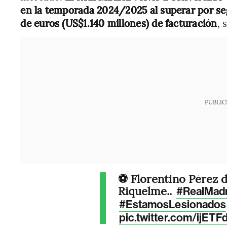
en la temporada 2024/2025 al superar por se
de euros (US$1.140 millones) de facturación
, 
PUBLIC
⚽️ Florentino Pérez 
Riquelme..
#RealMadr
#EstamosLesionados
pic.twitter.com/ijET