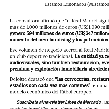
— Estamos Lesionados (@Estamos
La consultora afirmó que “el Real Madrid sigui
más de 1.000 millones de euros (US$1.090 mil
generó 594 millones de euros (US$647 millone
aumento del merchandising y los patrocinios
Ese volumen de negocio acerca al Real Madrid
un club deportivo tradicional.
La entidad ya n
audiovisuales, sino también restauración, eve
premium y explotación inmobiliaria alrededo
Deloitte destacó que
“las cervecerías, restaur
estadios son cada vez más comunes”
, en una
modelo económico del fútbol europeo.
→
, u
Suscríbete al newsletter Línea de Mercado
noticias bursátiles más destacadas del día.