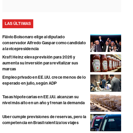
LAS ÚLTIMAS
Flávio Bolsonaro elige al diputado
conservador Alfredo Gaspar como candidato
a la vicepresidencia
Kraft Heinz eleva previsión para 2026 y
aumenta su inversión para revitalizar sus
marcas
Empleo privado en EE.UU. crece menos de lo
esperado en julio, según ADP
Tasas hipotecarias en EE.UU. alcanzan su
nivel más alto en un año y frenan la demanda
Uber cumple previsiones de reservas, pero la
competencia en Brasil ralentiza los viajes