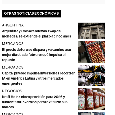
OTRAS NOTICIAS ECONÓMICAS
ARGENTINA
Argentina y China renuevan swap de
monedas: se extiende el plazo a cinco años
MERCADOS
El precio del oro se dispara y va camino a su
mejor día desde febrero: qué impulsa el
repunte
MERCADOS
Capital privado impulsa inversiones récord en
IA en América Latina y otros mercados
emergentes
NEGOCIOS
Kraft Heinz eleva previsión para 2026 y
aumenta su inversión para revitalizar sus
marcas
MERCADOS