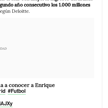
gundo año consecutivo los 1.000 millones
según Deloitte.
IDAD
da a conocer a Enrique
id
#Futbol
FdAJXy