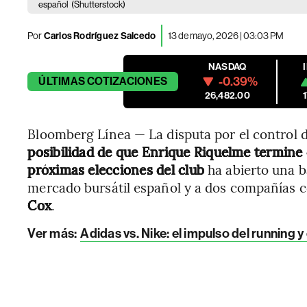
español
(Shutterstock)
Por
Carlos Rodríguez Salcedo
13 de mayo, 2026 | 03:03 PM
NASDAQ
-0.39%
ÚLTIMAS
COTIZACIONES
26,482.00
Bloomberg Línea — La disputa por el control d
posibilidad de que Enrique Riquelme termine 
próximas elecciones del club
ha abierto una ba
mercado bursátil español y a dos compañías co
Cox
.
Ver más:
Adidas vs. Nike: el impulso del running y 