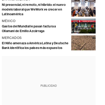
Ni presencial, ni remoto, ni híbrido: el nuevo
modelo laboral que WeWork ve crecer en
Latinoamérica
MÉXICO
Gastos del Mundial le pasan factura a
Ollamani de Emilio Azcárraga
MERCADOS
El Niño amenaza a América Latina y Deutsche
Bank identifica los países más expuestos
PUBLICIDAD