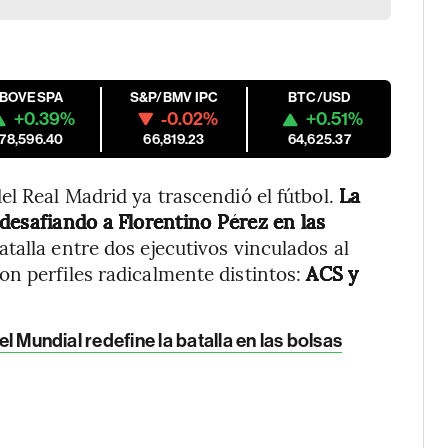
IBOVESPA
S&P/BMV IPC
BTC/USD
+0.39%
-0.02%
+0.51%
178,596.40
66,819.23
64,625.37
el Real Madrid ya trascendió el fútbol.
La
desafiando a Florentino Pérez en las
talla entre dos ejecutivos vinculados al
n perfiles radicalmente distintos:
ACS y
el Mundial redefine la batalla en las bolsas