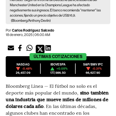
Manchester United en la Champions League ha afectado
negativamente sus ingresos. El banco recomienda "mantener" las
acciones, fijando un precio objetivo de US$16,9.
(Bloomberg/Anthony Devlin)
Por
Carlos Rodríguez Salcedo
18 de enero, 2025 | 06:00 AM
ÚLTIMAS
COTIZACIONES
NASDAQ
IBOVESPA
S&P/BMV IPC
-0.48%
+0.05%
-0.31%
26,457.09
177,986.50
66,627.90
Bloomberg Línea — El fútbol no solo es el
deporte más popular del mundo,
sino también
una industria que mueve miles de millones de
dólares cada
año
. En las últimas décadas,
algunos clubes han encontrado en los