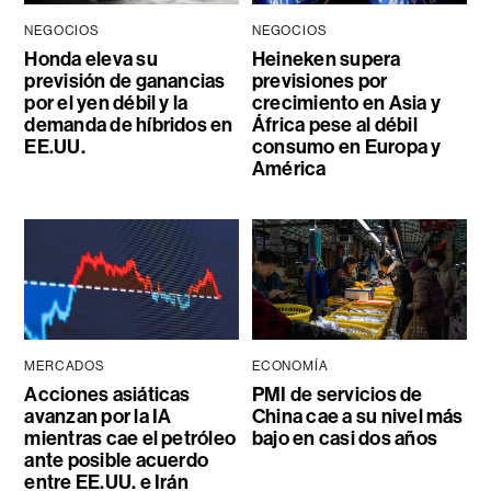
NEGOCIOS
NEGOCIOS
Honda eleva su
Heineken supera
previsión de ganancias
previsiones por
por el yen débil y la
crecimiento en Asia y
demanda de híbridos en
África pese al débil
EE.UU.
consumo en Europa y
América
MERCADOS
ECONOMÍA
Acciones asiáticas
PMI de servicios de
avanzan por la IA
China cae a su nivel más
mientras cae el petróleo
bajo en casi dos años
ante posible acuerdo
entre EE.UU. e Irán