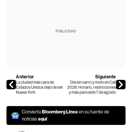
PUBLICIDAD
Anterior
Siguiente
La ciudad más cara de
Día sin carro y moto en Cali
Estados Unidos dejó de ser
2026: Horario, restricciones
Nueva York
y más para este 7 de agosto
Convierta
Bloomberg Línea
en su fuente de
noticias
aquí