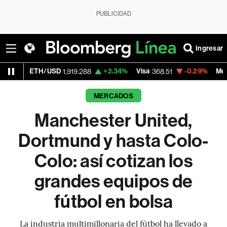
PUBLICIDAD
Ingresar
D
+2.34%
Visa
-0.29%
MercadoLibre
1,919.288
368.51
1,917.9
MERCADOS
Manchester United,
Dortmund y hasta Colo-
Colo: así cotizan los
grandes equipos de
fútbol en bolsa
La industria multimillonaria del fútbol ha llevado a