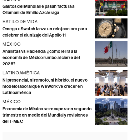
Gastos del Mundial le pasan factura a
Ollamani de Emilio Azcárraga
ESTILO DE VIDA
Omega x Swatch lanza un reloj con oro para
celebrar el alunizaje del Apollo 11
MÉXICO
Analistas vs Hacienda: ¿cómo le irá a la
economía de México rumbo al cierre del
2026?
LATINOAMÉRICA
Ni presencial, ni remoto, ni híbrido: el nuevo
modelo laboral que WeWork ve crecer en
Latinoamérica
MÉXICO
Economía de México se recupera en segundo
trimestre en medio del Mundial y revisiones
del T-MEC