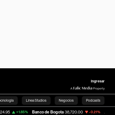
Ingresar
ecnología
Línea Studios
Negocios
Podcasts
Banco de Bogota
38,720.00
Apple
310.94
+1.85%
-0.21%
English