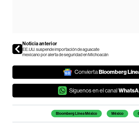
Noticia anterior
EE.UU. suspende importación de aguacate
mexicano por alerta de seguridad en Michoacán
Bloomberg Líne
Convierta
WhatsA
Síguenos en el canal
Temas de este artículo
Bloomberg Línea México
México