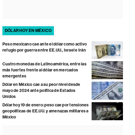
DÓLAR HOY EN MÉXICO
Peso mexicano cae ante el dólar como activo
refugio por guerra entre EE.UU., Israel e Irán
Cuatro monedas de Latinoamérica, entre las
más fuertes frente al dólar en mercados
emergentes
Dólar en México cae a su peor nivel desde
mayo de 2024 ante política de Estados
Unidos
Dólar hoy 19 de enero: peso cae por tensiones
geopolíticas de EE.UU. y amenazas militares a
México