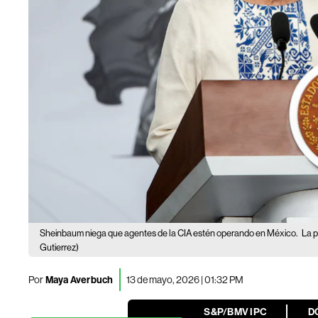
Sheinbaum niega que agentes de la CIA estén operando en México.
La 
Gutierrez)
Por
Maya Averbuch
13 de mayo, 2026 | 01:32 PM
S&P/BMV IPC
D