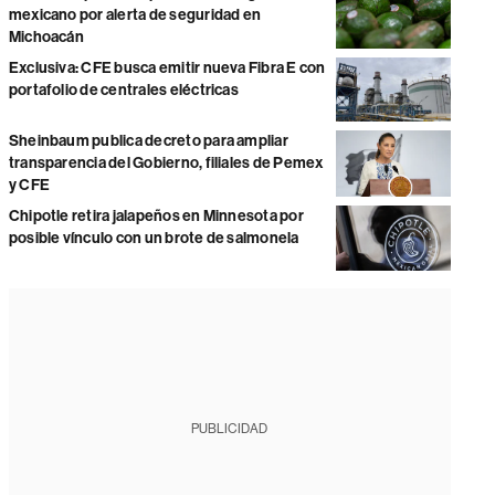
mexicano por alerta de seguridad en
Michoacán
Exclusiva: CFE busca emitir nueva Fibra E con
portafolio de centrales eléctricas
Sheinbaum publica decreto para ampliar
transparencia del Gobierno, filiales de Pemex
y CFE
Chipotle retira jalapeños en Minnesota por
posible vínculo con un brote de salmonela
PUBLICIDAD