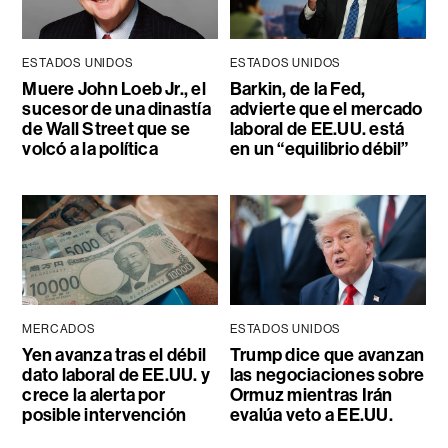
ESTADOS UNIDOS
ESTADOS UNIDOS
Muere John Loeb Jr., el
Barkin, de la Fed,
sucesor de una dinastía
advierte que el mercado
de Wall Street que se
laboral de EE.UU. está
volcó a la política
en un “equilibrio débil”
MERCADOS
ESTADOS UNIDOS
Yen avanza tras el débil
Trump dice que avanzan
dato laboral de EE.UU. y
las negociaciones sobre
crece la alerta por
Ormuz mientras Irán
posible intervención
evalúa veto a EE.UU.