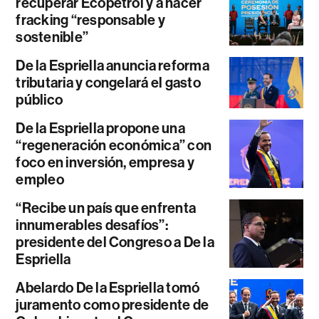
recuperar Ecopetrol y a hacer
fracking “responsable y
sostenible”
De la Espriella anuncia reforma
tributaria y congelará el gasto
público
De la Espriella propone una
“regeneración económica” con
foco en inversión, empresa y
empleo
“Recibe un país que enfrenta
innumerables desafíos”:
presidente del Congreso a De la
Espriella
Abelardo De la Espriella tomó
juramento como presidente de