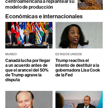
centroamericana a replantear su
modelo de producción
Económicas e internacionales
MUNDO
ESTADOS UNIDOS
Canadá lucha por llegar
Trump reactiva el
a un acuerdo antes de
intento de destituir a la
que el arancel del 50%
gobernadora Lisa Cook
de Trump agrave la
de la Fed
disputa