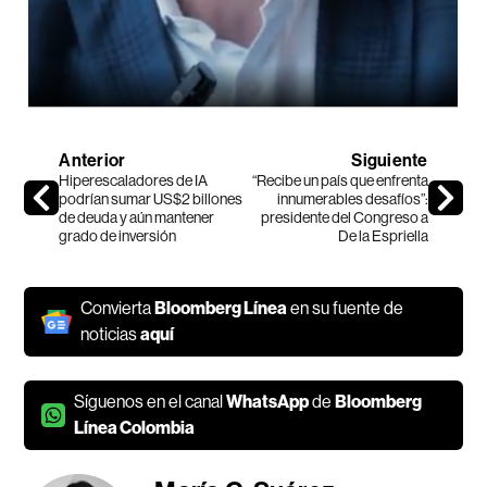
Anterior
Siguiente
Hiperescaladores de IA
“Recibe un país que enfrenta
podrían sumar US$2 billones
innumerables desafíos”:
de deuda y aún mantener
presidente del Congreso a
grado de inversión
De la Espriella
Convierta
Bloomberg Línea
en su fuente de
noticias
aquí
Síguenos en el canal
WhatsApp
de
Bloomberg
Línea Colombia