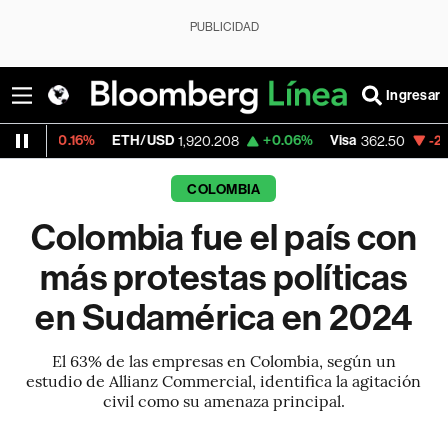
PUBLICIDAD
Ingresar
6%
ETH/USD
+0.06%
Visa
-2.15%
Mercad
1,920.208
362.50
COLOMBIA
Colombia fue el país con
más protestas políticas
en Sudamérica en 2024
El 63% de las empresas en Colombia, según un
estudio de Allianz Commercial, identifica la agitación
civil como su amenaza principal.