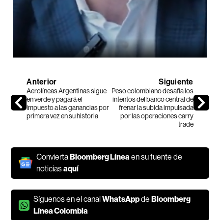
Anterior
Siguiente
Aerolíneas Argentinas sigue
Peso colombiano desafía los
en verde y pagará el
intentos del banco central de
impuesto a las ganancias por
frenar la subida impulsada
primera vez en su historia
por las operaciones carry
trade
Convierta
Bloomberg Línea
en su fuente de
noticias
aquí
Síguenos en el canal
WhatsApp
de
Bloomberg
Línea Colombia