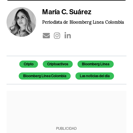
María C. Suárez
Periodista de Bloomberg Línea Colombia
Temas de este artículo
Cripto
Criptoactivos
Bloomberg Línea
Bloomberg Línea Colombia
Las noticias del día
PUBLICIDAD