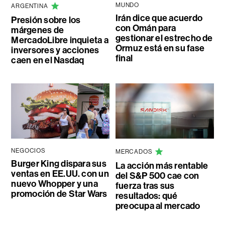
MUNDO
ARGENTINA
Irán dice que acuerdo
Presión sobre los
con Omán para
márgenes de
gestionar el estrecho de
MercadoLibre inquieta a
Ormuz está en su fase
inversores y acciones
final
caen en el Nasdaq
NEGOCIOS
MERCADOS
Burger King dispara sus
La acción más rentable
ventas en EE.UU. con un
del S&P 500 cae con
nuevo Whopper y una
fuerza tras sus
promoción de Star Wars
resultados: qué
preocupa al mercado