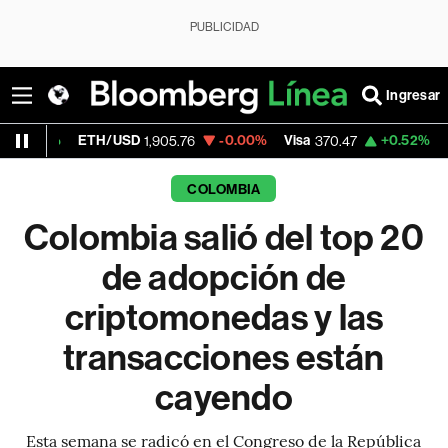
PUBLICIDAD
Ingresar
ETH/USD
-0.00%
Visa
+0.52%
MercadoLib
1,905.76
370.47
COLOMBIA
Colombia salió del top 20
de adopción de
criptomonedas y las
transacciones están
cayendo
Esta semana se radicó en el Congreso de la República