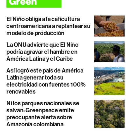
El Niño obliga a la caficultura
centroamericana a replantear su
modelo de producción
La ONU advierte que El Niño
podría agravar el hambre en
América Latina y el Caribe
Así logró este país de América
Latina generar toda su
electricidad con fuentes 100%
renovables
Ni los parques nacionales se
salvan: Greenpeace emite
preocupante alerta sobre
Amazonía colombiana