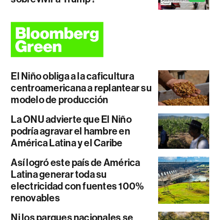
El Niño obliga a la caficultura
centroamericana a replantear su
modelo de producción
La ONU advierte que El Niño
podría agravar el hambre en
América Latina y el Caribe
Así logró este país de América
Latina generar toda su
electricidad con fuentes 100%
renovables
Ni los parques nacionales se