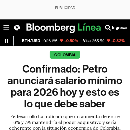
PUBLICIDAD
Ingresar
TH/USD
-0.50%
Visa
-0.82%
MercadoLibr
1,906.185
365.52
COLOMBIA
Confirmado: Petro
anunciará salario mínimo
para 2026 hoy y esto es
lo que debe saber
Fedesarrollo ha indicado que un aumento de entre
6% y 7% mantendría el poder adquisitivo y sería
coherente con la situación económica de Colombia.