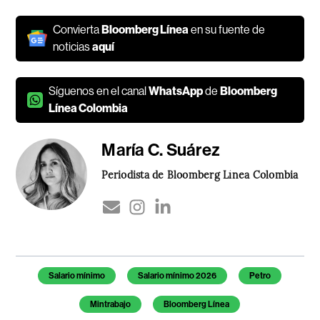
Convierta
Bloomberg Línea
en su fuente de
noticias
aquí
Síguenos en el canal
WhatsApp
de
Bloomberg
Línea Colombia
María C. Suárez
Periodista de Bloomberg Línea Colombia
Temas de este artículo
Salario mínimo
Salario mínimo 2026
Petro
Mintrabajo
Bloomberg Línea