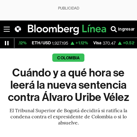
PUBLICIDAD
Ingresar
ETH/USD
+1.12%
Visa
+0.52%
MercadoLib
1,927.195
370.47
COLOMBIA
Cuándo y a qué hora se
leerá la nueva sentencia
contra Álvaro Uribe Vélez
El Tribunal Superior de Bogotá decidirá si ratifica la
condena contra el expresidente de Colombia o si lo
absuelve.