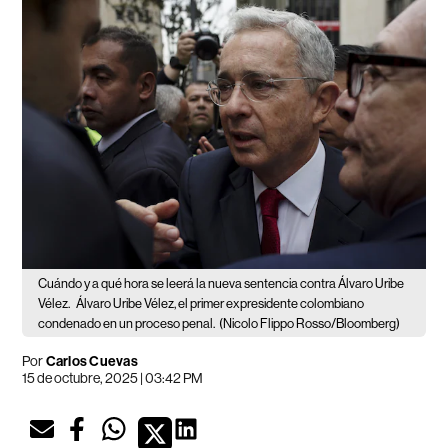
Cuándo y a qué hora se leerá la nueva sentencia contra Álvaro Uribe
Vélez.
Álvaro Uribe Vélez, el primer expresidente colombiano
condenado en un proceso penal.
(Nicolo Flippo Rosso/Bloomberg)
Por
Carlos Cuevas
15 de octubre, 2025 | 03:42 PM