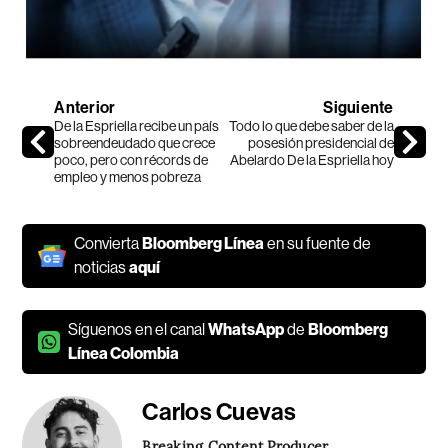
Anterior
Siguiente
De la Espriella recibe un país
Todo lo que debe saber de la
sobreendeudado que crece
posesión presidencial de
poco, pero con récords de
Abelardo De la Espriella hoy
empleo y menos pobreza
Convierta
Bloomberg Línea
en su fuente de
noticias
aquí
Síguenos en el canal
WhatsApp
de
Bloomberg
Línea Colombia
Carlos Cuevas
Breaking Content Producer