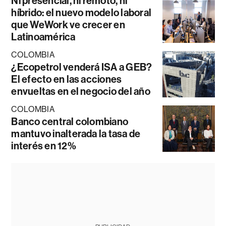
Ni presencial, ni remoto, ni
híbrido: el nuevo modelo laboral
que WeWork ve crecer en
Latinoamérica
COLOMBIA
¿Ecopetrol venderá ISA a GEB?
El efecto en las acciones
envueltas en el negocio del año
COLOMBIA
Banco central colombiano
mantuvo inalterada la tasa de
interés en 12%