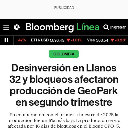
PUBLICIDAD
Ingresar
%
ETH/USD
-1.01%
Visa
-0.28%
MercadoLi
1,896.49
368.54
COLOMBIA
Desinversión en Llanos
32 y bloqueos afectaron
producción de GeoPark
en segundo trimestre
En comparación con el primer trimestre de 2025 la
producción fue un 6% más baja. La producción se vio
afectada por 16 días de bloqueos en el Bloque CPO-5.