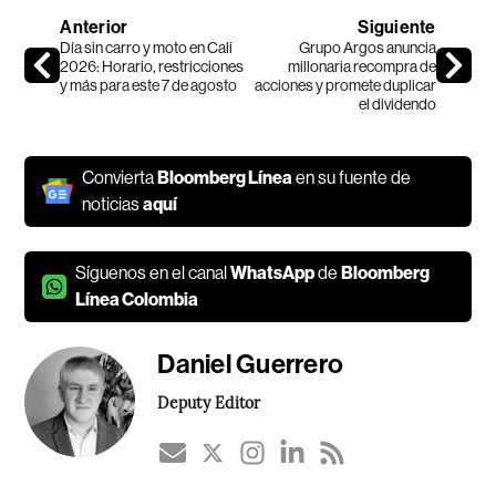
Anterior
Siguiente
Día sin carro y moto en Cali
Grupo Argos anuncia
2026: Horario, restricciones
millonaria recompra de
y más para este 7 de agosto
acciones y promete duplicar
el dividendo
Convierta
Bloomberg Línea
en su fuente de
noticias
aquí
Síguenos en el canal
WhatsApp
de
Bloomberg
Línea Colombia
Daniel Guerrero
Deputy Editor