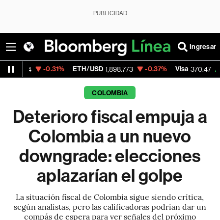
PUBLICIDAD
Ingresar
-0.31%
ETH/USD
-0.37%
Visa
+0.52%
Me
1,898.773
370.47
COLOMBIA
Deterioro fiscal empuja a
Colombia a un nuevo
downgrade: elecciones
aplazarían el golpe
La situación fiscal de Colombia sigue siendo crítica,
según analistas, pero las calificadoras podrían dar un
compás de espera para ver señales del próximo