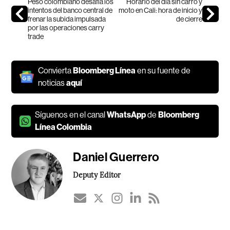
Peso colombiano desafía los
Horario del día sin carro y
intentos del banco central de
moto en Cali: hora de inicio y
frenar la subida impulsada
de cierre
por las operaciones carry
trade
Convierta
Bloomberg Línea
en su fuente de
noticias
aquí
Síguenos en el canal
WhatsApp
de
Bloomberg
Línea Colombia
Daniel Guerrero
Deputy Editor