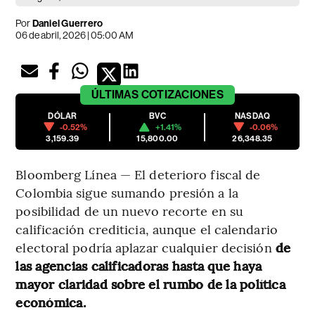
Por
Daniel Guerrero
06 de abril, 2026 | 05:00 AM
ÚLTIMAS
COTIZACIONES
DÓLAR
BVC
NASDAQ
-0.52%
+1.41%
-0.06%
3,159.39
15,800.00
26,348.35
Bloomberg Línea — El deterioro fiscal de
Colombia sigue sumando presión a la
posibilidad de un nuevo recorte en su
calificación crediticia, aunque el calendario
electoral podría aplazar cualquier decisión
de
las agencias calificadoras hasta que haya
mayor claridad sobre el rumbo de la política
económica.