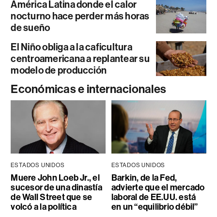
América Latina donde el calor
nocturno hace perder más horas
de sueño
El Niño obliga a la caficultura
centroamericana a replantear su
modelo de producción
Económicas e internacionales
ESTADOS UNIDOS
ESTADOS UNIDOS
Muere John Loeb Jr., el
Barkin, de la Fed,
sucesor de una dinastía
advierte que el mercado
de Wall Street que se
laboral de EE.UU. está
volcó a la política
en un “equilibrio débil”