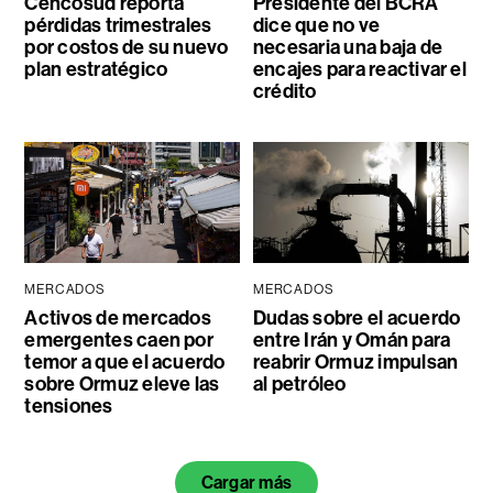
Cencosud reporta
Presidente del BCRA
pérdidas trimestrales
dice que no ve
por costos de su nuevo
necesaria una baja de
plan estratégico
encajes para reactivar el
crédito
MERCADOS
MERCADOS
Activos de mercados
Dudas sobre el acuerdo
emergentes caen por
entre Irán y Omán para
temor a que el acuerdo
reabrir Ormuz impulsan
sobre Ormuz eleve las
al petróleo
tensiones
Cargar más