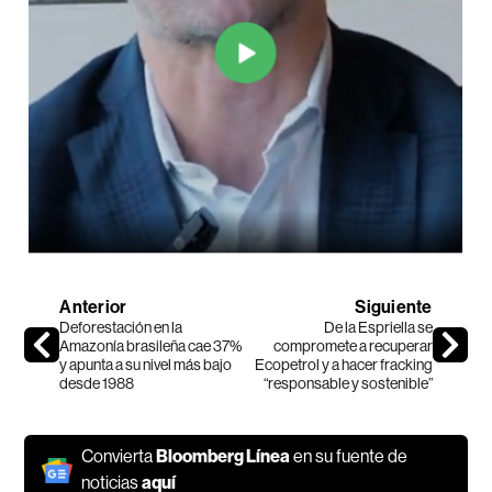
Anterior
Siguiente
Deforestación en la
De la Espriella se
Amazonía brasileña cae 37%
compromete a recuperar
y apunta a su nivel más bajo
Ecopetrol y a hacer fracking
desde 1988
“responsable y sostenible”
Convierta
Bloomberg Línea
en su fuente de
noticias
aquí