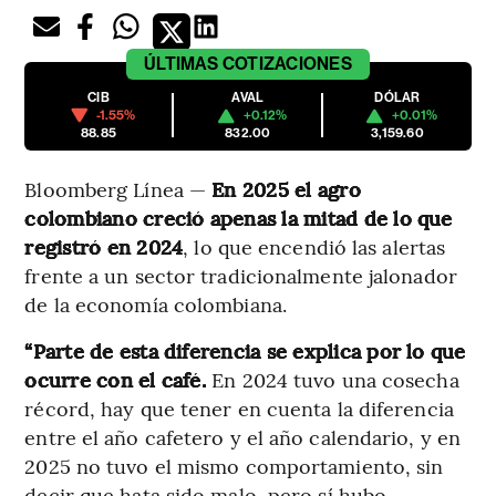
ÚLTIMAS
COTIZACIONES
CIB
AVAL
DÓLAR
-1.55%
+0.12%
+0.01%
88.85
832.00
3,159.60
Bloomberg Línea —
En 2025 el agro
colombiano creció apenas la mitad de lo que
registró en 2024
, lo que encendió las alertas
frente a un sector tradicionalmente jalonador
de la economía colombiana.
“Parte de esta diferencia se explica por lo que
ocurre con el café.
En 2024 tuvo una cosecha
récord, hay que tener en cuenta la diferencia
entre el año cafetero y el año calendario, y en
2025 no tuvo el mismo comportamiento, sin
decir que hata sido malo, pero sí hubo