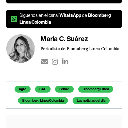
Síguenos en el canal
WhatsApp
de
Bloomberg
Línea Colombia
María C. Suárez
Periodista de Bloomberg Línea Colombia
Temas de este artículo
Agro
SAC
Fenavi
Bloomberg Línea
Bloomberg Línea Colombia
Las noticias del día