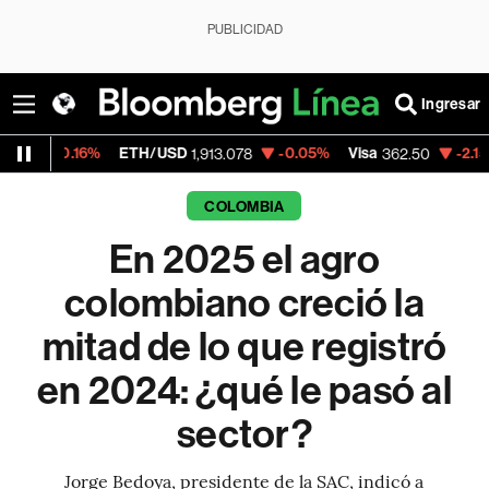
PUBLICIDAD
Ingresar
6%
ETH/USD
-0.05%
Visa
-2.15%
Mercado
1,913.078
362.50
COLOMBIA
En 2025 el agro
colombiano creció la
mitad de lo que registró
en 2024: ¿qué le pasó al
sector?
Jorge Bedoya, presidente de la SAC, indicó a