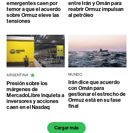
emergentes caen por
entre Irán y Omán para
temor a que el acuerdo
reabrir Ormuz impulsan
sobre Ormuz eleve las
al petróleo
tensiones
MUNDO
ARGENTINA
Irán dice que acuerdo
Presión sobre los
con Omán para
márgenes de
gestionar el estrecho de
MercadoLibre inquieta a
Ormuz está en su fase
inversores y acciones
final
caen en el Nasdaq
Cargar más