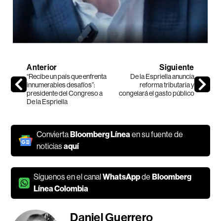
Anterior
Siguiente
“Recibe un país que enfrenta
De la Espriella anuncia
innumerables desafíos”:
reforma tributaria y
presidente del Congreso a
congelará el gasto público
De la Espriella
Convierta
Bloomberg Línea
en su fuente de
noticias
aquí
Síguenos en el canal
WhatsApp
de
Bloomberg
Línea Colombia
Daniel Guerrero