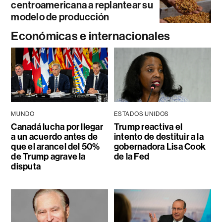
centroamericana a replantear su
modelo de producción
Económicas e internacionales
MUNDO
ESTADOS UNIDOS
Canadá lucha por llegar
Trump reactiva el
a un acuerdo antes de
intento de destituir a la
que el arancel del 50%
gobernadora Lisa Cook
de Trump agrave la
de la Fed
disputa