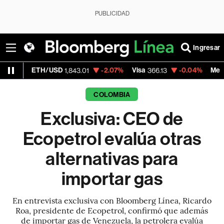
PUBLICIDAD
Ingresar
ETH/USD
-2.07%
Visa
-0.04%
MercadoLibre
1,843.01
366.13
COLOMBIA
Exclusiva: CEO de
Ecopetrol evalúa otras
alternativas para
importar gas
En entrevista exclusiva con Bloomberg Línea, Ricardo
Roa, presidente de Ecopetrol, confirmó que además
de importar gas de Venezuela, la petrolera evalúa