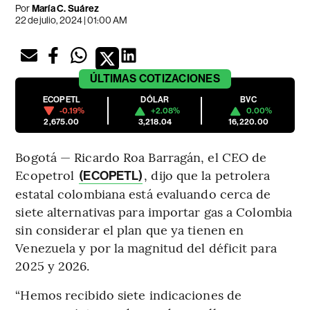
Por
María C. Suárez
22 de julio, 2024 | 01:00 AM
ÚLTIMAS
COTIZACIONES
ECOPETL
DÓLAR
BVC
-0.19%
+2.08%
0.00%
2,675.00
3,218.04
16,220.00
Bogotá — Ricardo Roa Barragán, el CEO de
Ecopetrol
, dijo que la petrolera
(ECOPETL)
estatal colombiana está evaluando cerca de
siete alternativas para importar gas a Colombia
sin considerar el plan que ya tienen en
Venezuela y por la magnitud del déficit para
2025 y 2026.
“Hemos recibido siete indicaciones de