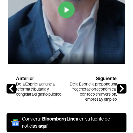
Anterior
Siguiente
De la Espriella anuncia
De la Espriella propone una
reforma tributaria y
“regeneración económica”
congelará el gasto público
con foco en inversión,
empresa y empleo
Convierta
Bloomberg Línea
en su fuente de
noticias
aquí