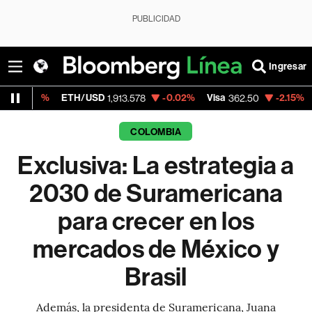
PUBLICIDAD
Ingresar
ETH/USD
-0.02%
Visa
-2.15%
MercadoLib
1,913.578
362.50
COLOMBIA
Exclusiva: La estrategia a
2030 de Suramericana
para crecer en los
mercados de México y
Brasil
Además, la presidenta de Suramericana, Juana