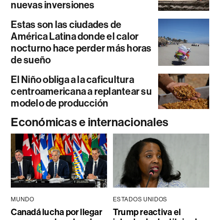
nuevas inversiones
Estas son las ciudades de
América Latina donde el calor
nocturno hace perder más horas
de sueño
El Niño obliga a la caficultura
centroamericana a replantear su
modelo de producción
Económicas e internacionales
MUNDO
ESTADOS UNIDOS
Canadá lucha por llegar
Trump reactiva el