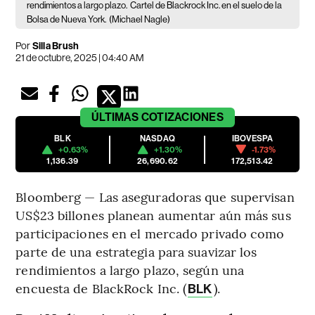
rendimientos a largo plazo.
Cartel de Blackrock Inc. en el suelo de la
Bolsa de Nueva York.
(Michael Nagle)
Por
Silla Brush
21 de octubre, 2025 | 04:40 AM
ÚLTIMAS
COTIZACIONES
BLK
NASDAQ
IBOVESPA
+0.63%
+1.30%
-1.73%
1,136.39
26,690.62
172,513.42
Bloomberg — Las aseguradoras que supervisan
US$23 billones planean aumentar aún más sus
participaciones en el mercado privado como
parte de una estrategia para suavizar los
rendimientos a largo plazo, según una
encuesta de BlackRock Inc. (
).
BLK