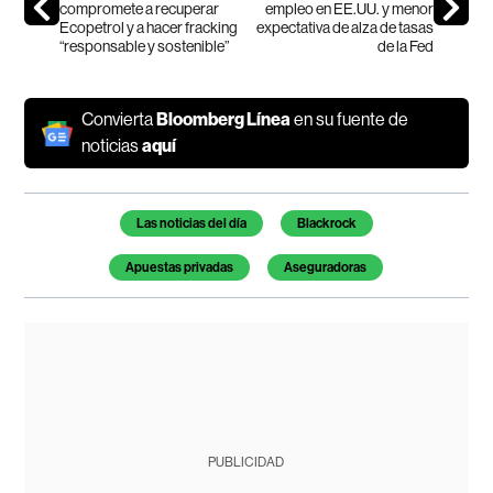
compromete a recuperar
empleo en EE.UU. y menor
Ecopetrol y a hacer fracking
expectativa de alza de tasas
“responsable y sostenible”
de la Fed
Convierta
Bloomberg Línea
en su fuente de
noticias
aquí
Temas de este artículo
Las noticias del día
Blackrock
Apuestas privadas
Aseguradoras
PUBLICIDAD