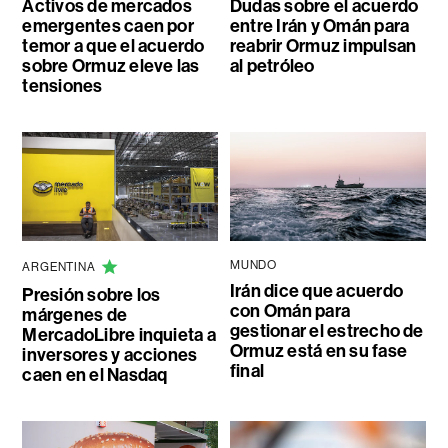
Activos de mercados
Dudas sobre el acuerdo
emergentes caen por
entre Irán y Omán para
temor a que el acuerdo
reabrir Ormuz impulsan
sobre Ormuz eleve las
al petróleo
tensiones
MUNDO
ARGENTINA
Irán dice que acuerdo
Presión sobre los
con Omán para
márgenes de
gestionar el estrecho de
MercadoLibre inquieta a
Ormuz está en su fase
inversores y acciones
final
caen en el Nasdaq