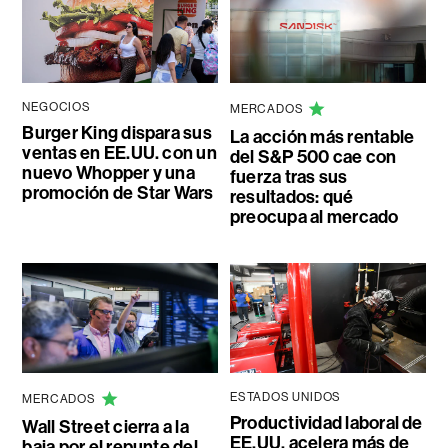
NEGOCIOS
MERCADOS
Burger King dispara sus
La acción más rentable
ventas en EE.UU. con un
del S&P 500 cae con
nuevo Whopper y una
fuerza tras sus
promoción de Star Wars
resultados: qué
preocupa al mercado
ESTADOS UNIDOS
MERCADOS
Productividad laboral de
Wall Street cierra a la
EE.UU. acelera más de
baja por el repunte del