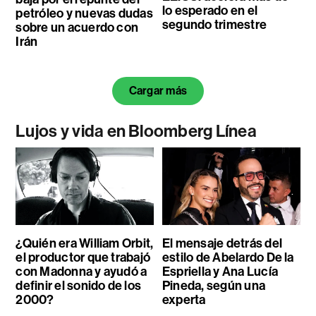
lo esperado en el
petróleo y nuevas dudas
segundo trimestre
sobre un acuerdo con
Irán
Cargar más
Lujos y vida en Bloomberg Línea
¿Quién era William Orbit,
El mensaje detrás del
el productor que trabajó
estilo de Abelardo De la
con Madonna y ayudó a
Espriella y Ana Lucía
definir el sonido de los
Pineda, según una
2000?
experta