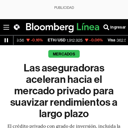
PUBLICIDAD
Ingresar
-0.16%
ETH/USD
-0.06%
Visa
-2.15%
56
1,912.925
362.50
MERCADOS
Las aseguradoras
aceleran hacia el
mercado privado para
suavizar rendimientos a
largo plazo
El crédito privado con grado de inversión, incluida la