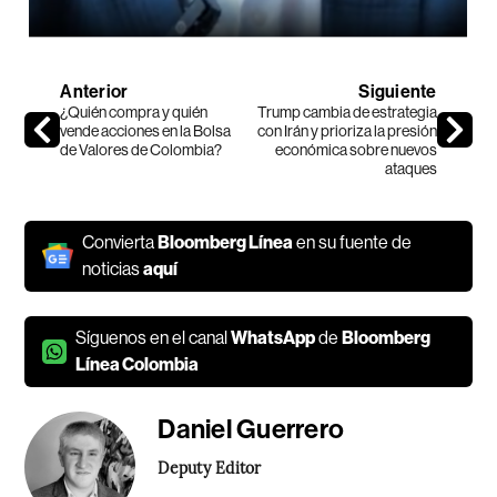
Anterior
Siguiente
¿Quién compra y quién
Trump cambia de estrategia
vende acciones en la Bolsa
con Irán y prioriza la presión
de Valores de Colombia?
económica sobre nuevos
ataques
Convierta
Bloomberg Línea
en su fuente de
noticias
aquí
Síguenos en el canal
WhatsApp
de
Bloomberg
Línea Colombia
Daniel Guerrero
Deputy Editor