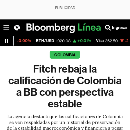
PUBLICIDAD
Ingresar
00%
ETH/USD
+0.01%
Visa
-2.15%
Mercad
1,920.08
362.50
COLOMBIA
Fitch rebaja la
calificación de Colombia
a BB con perspectiva
estable
La agencia destacó que las calificaciones de Colombia
se ven respaldadas por un historial de preservación
de la estabilidad macroeconómica y financiera a pesar