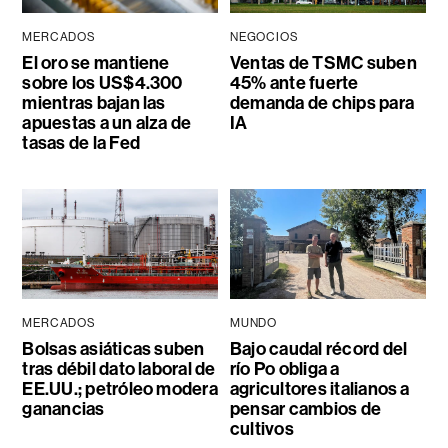
MERCADOS
NEGOCIOS
El oro se mantiene
Ventas de TSMC suben
sobre los US$4.300
45% ante fuerte
mientras bajan las
demanda de chips para
apuestas a un alza de
IA
tasas de la Fed
MERCADOS
MUNDO
Bolsas asiáticas suben
Bajo caudal récord del
tras débil dato laboral de
río Po obliga a
EE.UU.; petróleo modera
agricultores italianos a
ganancias
pensar cambios de
cultivos