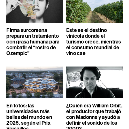
Firma surcoreana
Este es el destino
prepara un tratamiento
vinícola donde el
con grasa humana para
turismo crece, mientras
combatir el “rostro de
el consumo mundial de
Ozempic”
vino cae
En fotos: las
¿Quién era William Orbit,
universidades más
el productor que trabajó
bellas del mundo en
con Madonna y ayudó a
2026, según el Prix
definir el sonido de los
Versailles
2000?