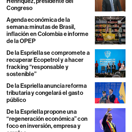
Henríquez, presidente del
Congreso
Agenda económica de la
semana: minutas de Brasil,
inflación en Colombia e informe
de la OPEP
De la Espriella se compromete a
recuperar Ecopetrol y a hacer
fracking “responsable y
sostenible”
De la Espriella anuncia reforma
tributaria y congelará el gasto
público
De la Espriella propone una
“regeneración económica” con
foco en inversión, empresa y