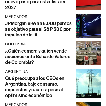
nuevo paso para estar lista en
2027
MERCADOS
JPMorgan eleva a 8.000 puntos
su objetivo para el S&P 500 por
impulso de la IA
COLOMBIA
¿Quién compra y quién vende
acciones en la Bolsa de Valores
de Colombia?
ARGENTINA
Qué preocupa a los CEOs en
Argentina: bajo consumo,
impuestos y cautela pese al
optimismo económico
MERCADOS