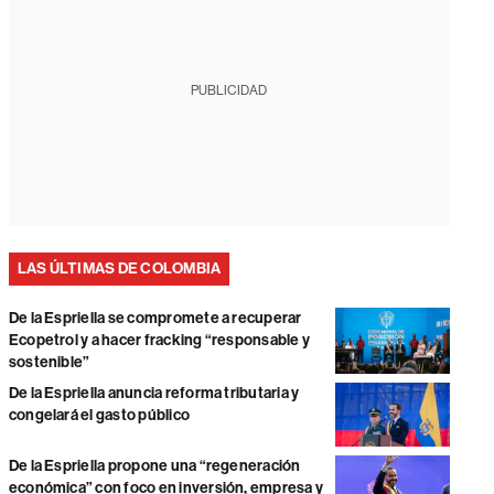
PUBLICIDAD
LAS ÚLTIMAS DE COLOMBIA
De la Espriella se compromete a recuperar
Ecopetrol y a hacer fracking “responsable y
sostenible”
De la Espriella anuncia reforma tributaria y
congelará el gasto público
De la Espriella propone una “regeneración
económica” con foco en inversión, empresa y