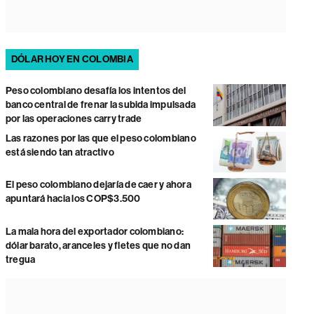
DÓLAR HOY EN COLOMBIA
Peso colombiano desafía los intentos del
banco central de frenar la subida impulsada
por las operaciones carry trade
Las razones por las que el peso colombiano
está siendo tan atractivo
El peso colombiano dejaría de caer y ahora
apuntará hacia los COP$3.500
La mala hora del exportador colombiano:
dólar barato, aranceles y fletes que no dan
tregua