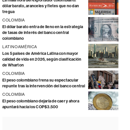
La mala hora del exportador colombiano:
dólar barato, aranceles y fletes que no dan
tregua
COLOMBIA
El dólar barato entra de lleno en la estrategia
de tasas de interés del banco central
colombiano
LATINOAMÉRICA
Los 5 países de América Latina con mayor
calidad de vida en 2026, según clasificación
de Wharton
COLOMBIA
El peso colombiano frena su espectacular
repunte tras la intervención del banco central
COLOMBIA
El peso colombiano dejaría de caer y ahora
apuntará hacia los COP$3.500