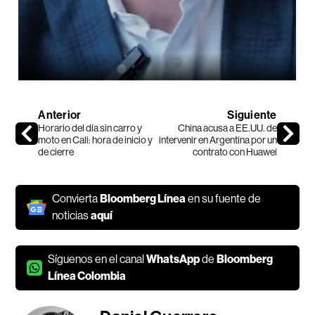
Anterior
Siguiente
Horario del día sin carro y
China acusa a EE.UU. de
moto en Cali: hora de inicio y
intervenir en Argentina por un
de cierre
contrato con Huawei
Convierta
Bloomberg Línea
en su fuente de
noticias
aquí
Síguenos en el canal
WhatsApp
de
Bloomberg
Línea Colombia