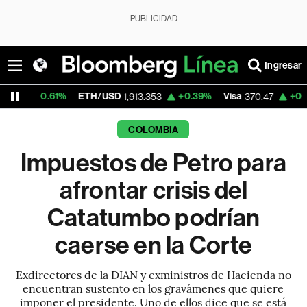
PUBLICIDAD
Ingresar
%
ETH/USD
+0.39%
Visa
+0.52%
Mercad
1,913.353
370.47
COLOMBIA
Impuestos de Petro para
afrontar crisis del
Catatumbo podrían
caerse en la Corte
Exdirectores de la DIAN y exministros de Hacienda no
encuentran sustento en los gravámenes que quiere
imponer el presidente. Uno de ellos dice que se está