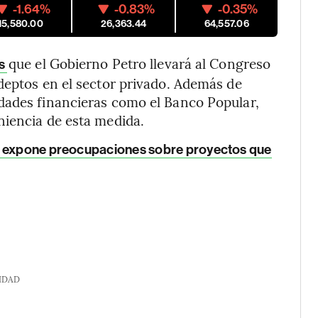
-1.64%
-0.83%
-0.35%
15,580.00
26,363.44
64,557.06
que el Gobierno Petro llevará al Congreso
as
deptos en el sector privado. Además de
dades financieras como el Banco Popular,
niencia de esta medida.
r expone preocupaciones sobre proyectos que
IDAD