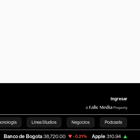
Ingresar
ecnología
Línea Studios
Negocios
Podcasts
 Bogota
38,720.00
Apple
310.94
USD C
-0.21%
+0.55%
English