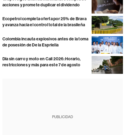
acciones y promete duplicar el dividendo
Ecopetrol completa oferta por 25% de Brava
y avanza hacia el control total de la brasileña
Colombia incauta explosivos antes de la toma
de posesión de De la Espriella
Día sin carro y moto en Cali 2026: Horario,
restricciones y más para este 7 de agosto
PUBLICIDAD