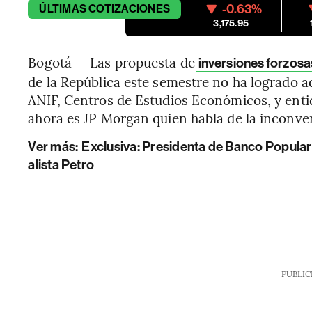
-0.63%
ÚLTIMAS
COTIZACIONES
3,175.95
Bogotá — Las propuesta de
inversiones forzos
de la República este semestre no ha logrado a
ANIF, Centros de Estudios Económicos, y enti
ahora es JP Morgan quien habla de la inconve
Ver más:
Exclusiva: Presidenta de Banco Popula
alista Petro
PUBLIC