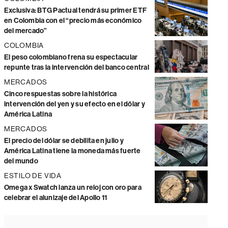
Exclusiva: BTG Pactual tendrá su primer ETF
en Colombia con el “precio más económico
del mercado”
COLOMBIA
El peso colombiano frena su espectacular
repunte tras la intervención del banco central
MERCADOS
Cinco respuestas sobre la histórica
intervención del yen y su efecto en el dólar y
América Latina
MERCADOS
El precio del dólar se debilita en julio y
América Latina tiene la moneda más fuerte
del mundo
ESTILO DE VIDA
Omega x Swatch lanza un reloj con oro para
celebrar el alunizaje del Apollo 11