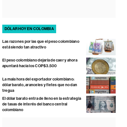
DÓLAR HOY EN COLOMBIA
Las razones por las que el peso colombiano
está siendo tan atractivo
El peso colombiano dejaría de caer y ahora
apuntará hacia los COP$3.500
La mala hora del exportador colombiano:
dólar barato, aranceles y fletes que no dan
tregua
El dólar barato entra de lleno en la estrategia
de tasas de interés del banco central
colombiano