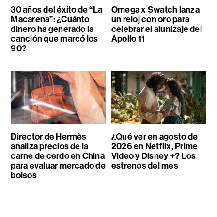
30 años del éxito de “La
Omega x Swatch lanza
Macarena”: ¿Cuánto
un reloj con oro para
dinero ha generado la
celebrar el alunizaje del
canción que marcó los
Apollo 11
90?
Director de Hermès
¿Qué ver en agosto de
analiza precios de la
2026 en Netflix, Prime
carne de cerdo en China
Video y Disney +? Los
para evaluar mercado de
estrenos del mes
bolsos