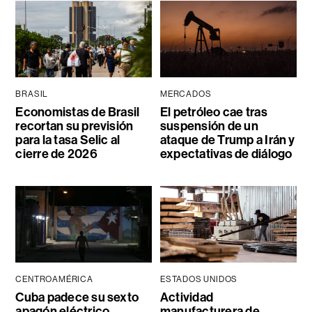
BRASIL
MERCADOS
Economistas de Brasil
El petróleo cae tras
recortan su previsión
suspensión de un
para la tasa Selic al
ataque de Trump a Irán y
cierre de 2026
expectativas de diálogo
CENTROAMÉRICA
ESTADOS UNIDOS
Cuba padece su sexto
Actividad
apagón eléctrico
manufacturera de