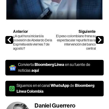
Anterior
Siguiente
¿A qué hora iniciará la
El peso colombiano frena su
posesión de Abelardo De la
espectacular repunte tras la
Espriella este viernes 7 de
intervención del banco
agosto?
central
Convierta
Bloomberg Línea
en su fuente de
noticias
aquí
Síguenos en el canal
WhatsApp
de
Bloomberg
Línea Colombia
Daniel Guerrero