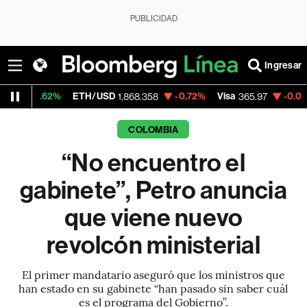
PUBLICIDAD
Ingresar
2%
ETH/USD
-0.72%
Visa
-0.04%
Mercad
1,868.358
365.97
COLOMBIA
“No encuentro el
gabinete”, Petro anuncia
que viene nuevo
revolcón ministerial
El primer mandatario aseguró que los ministros que
han estado en su gabinete “han pasado sin saber cuál
es el programa del Gobierno”.