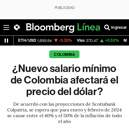
PUBLICIDAD
Ingresar
H/USD
-0.32%
Visa
+0.52%
MercadoLibre
1,899.84
370.47
1
COLOMBIA
¿Nuevo salario mínimo
de Colombia afectará el
precio del dólar?
De acuerdo con las proyecciones de Scotiabank
Colpatria, se espera que para enero y febrero de 2024
se cause entre el 40% y el 50% de la inflación de todo
el año