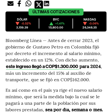
ÚLTIMAS
COTIZACIONES
DÓLAR
BVC
NASDAQ
-0.52%
+1.41%
-0.06%
3,159.39
15,800.00
26,348.35
Bloomberg Línea — Antes de cerrar 2023, el
gobierno de Gustavo Petro en Colombia fijó
por decreto el incremento al salario mínimo,
establecido en un 12%. Con dicho aumento,
para 2024
,
este ingreso llegó a COP$1.300.000
más un incremento del 15% al auxilio de
transporte, que se fijó en COP$162.000.
Es así como en el país ya rige el nuevo salario
mínimo, que será la medida bajo la cual se le
pagará a una parte de la población por sus
labores prestadas,
sea por día, semana o mes.