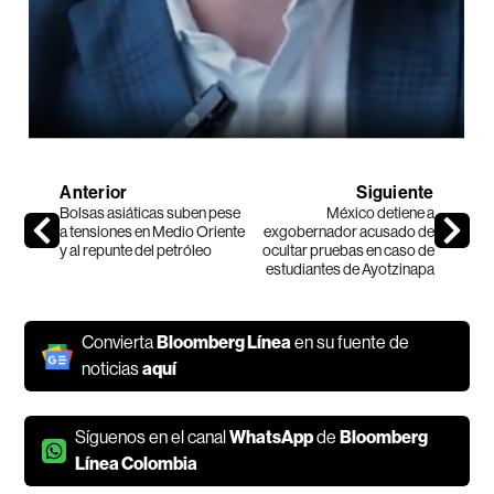
Anterior
Siguiente
Bolsas asiáticas suben pese
México detiene a
a tensiones en Medio Oriente
exgobernador acusado de
y al repunte del petróleo
ocultar pruebas en caso de
estudiantes de Ayotzinapa
Convierta
Bloomberg Línea
en su fuente de
noticias
aquí
Síguenos en el canal
WhatsApp
de
Bloomberg
Línea Colombia