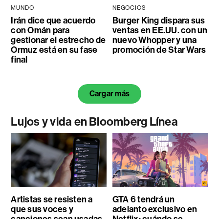
MUNDO
NEGOCIOS
Irán dice que acuerdo
Burger King dispara sus
con Omán para
ventas en EE.UU. con un
gestionar el estrecho de
nuevo Whopper y una
Ormuz está en su fase
promoción de Star Wars
final
Cargar más
Lujos y vida en Bloomberg Línea
Artistas se resisten a
GTA 6 tendrá un
que sus voces y
adelanto exclusivo en
canciones sean usadas
Netflix: cuándo se