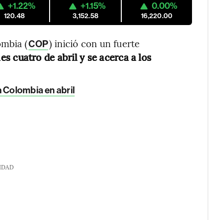
+1.22%
+1.15%
0.00%
120.48
3,152.58
16,220.00
ombia (
) inició con un fuerte
COP
es cuatro de abril y se acerca a los
n Colombia en abril
IDAD