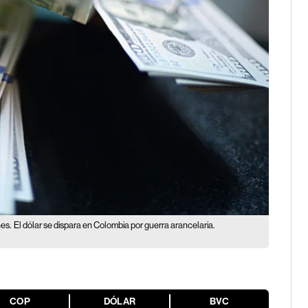
es.
El dólar se dispara en Colombia por guerra arancelaria.
COP
DÓLAR
BVC