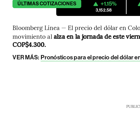
+1.15%
ÚLTIMAS
COTIZACIONES
3,152.58
Bloomberg Línea — El precio del dólar en Col
movimiento al
alza en la jornada de este viern
COP$4.300.
VER MÁS:
Pronósticos para el precio del dólar e
PUBLIC