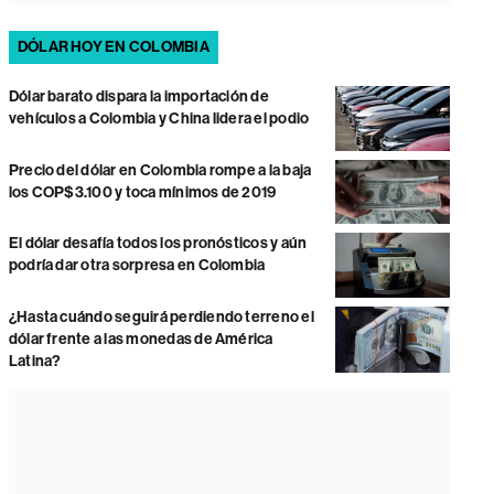
DÓLAR HOY EN COLOMBIA
Dólar barato dispara la importación de
vehículos a Colombia y China lidera el podio
Precio del dólar en Colombia rompe a la baja
los COP$3.100 y toca mínimos de 2019
El dólar desafía todos los pronósticos y aún
podría dar otra sorpresa en Colombia
¿Hasta cuándo seguirá perdiendo terreno el
dólar frente a las monedas de América
Latina?