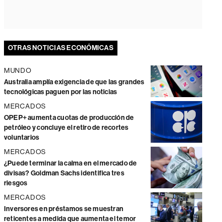
OTRAS NOTICIAS ECONÓMICAS
MUNDO
Australia amplía exigencia de que las grandes
tecnológicas paguen por las noticias
MERCADOS
OPEP+ aumenta cuotas de producción de
petróleo y concluye el retiro de recortes
voluntarios
MERCADOS
¿Puede terminar la calma en el mercado de
divisas? Goldman Sachs identifica tres
riesgos
MERCADOS
Inversores en préstamos se muestran
reticentes a medida que aumenta el temor