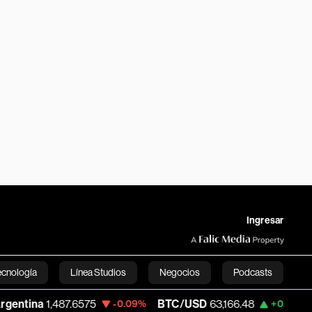
Ingresar
ecnología
Línea Studios
Negocios
Podcasts
487.6575
BTC/USD
63,166.48
ETH/USD
-0.09%
+0.90%
English