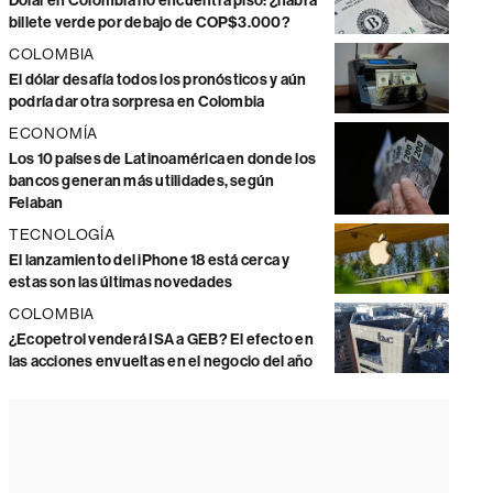
Dólar en Colombia no encuentra piso: ¿habrá
billete verde por debajo de COP$3.000?
COLOMBIA
El dólar desafía todos los pronósticos y aún
podría dar otra sorpresa en Colombia
ECONOMÍA
Los 10 países de Latinoamérica en donde los
bancos generan más utilidades, según
Felaban
TECNOLOGÍA
El lanzamiento del iPhone 18 está cerca y
estas son las últimas novedades
COLOMBIA
¿Ecopetrol venderá ISA a GEB? El efecto en
las acciones envueltas en el negocio del año