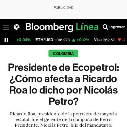
PUBLICIDAD
Ingresar
04%
ETH/USD
+0.12%
Visa
-2.15%
Mercad
1,916.278
362.50
COLOMBIA
Presidente de Ecopetrol:
¿Cómo afecta a Ricardo
Roa lo dicho por Nicolás
Petro?
Ricardo Roa, presidente de la petrolera de mayoría
estatal, fue el gerente de la campaña de Petro
Presidente. Nicolás Petro, hijo del mandatario,