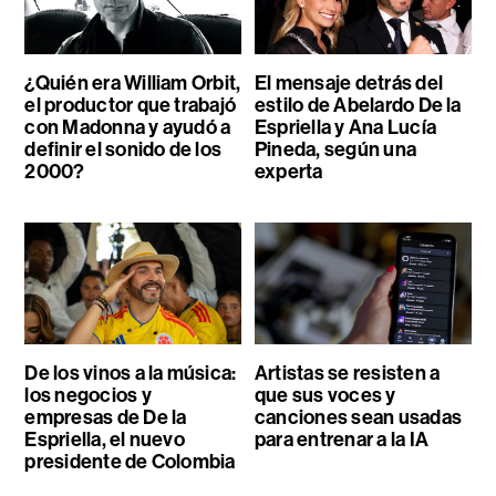
¿Quién era William Orbit,
El mensaje detrás del
el productor que trabajó
estilo de Abelardo De la
con Madonna y ayudó a
Espriella y Ana Lucía
definir el sonido de los
Pineda, según una
2000?
experta
De los vinos a la música:
Artistas se resisten a
los negocios y
que sus voces y
empresas de De la
canciones sean usadas
Espriella, el nuevo
para entrenar a la IA
presidente de Colombia