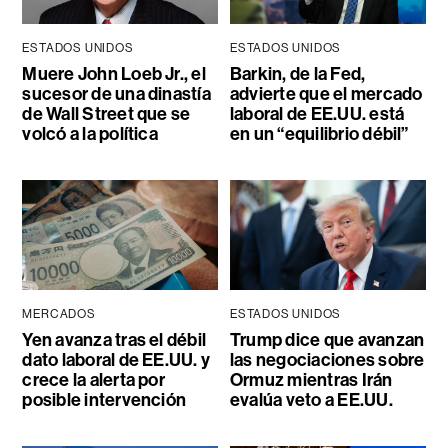
ESTADOS UNIDOS
ESTADOS UNIDOS
Muere John Loeb Jr., el
Barkin, de la Fed,
sucesor de una dinastía
advierte que el mercado
de Wall Street que se
laboral de EE.UU. está
volcó a la política
en un “equilibrio débil”
MERCADOS
ESTADOS UNIDOS
Yen avanza tras el débil
Trump dice que avanzan
dato laboral de EE.UU. y
las negociaciones sobre
crece la alerta por
Ormuz mientras Irán
posible intervención
evalúa veto a EE.UU.