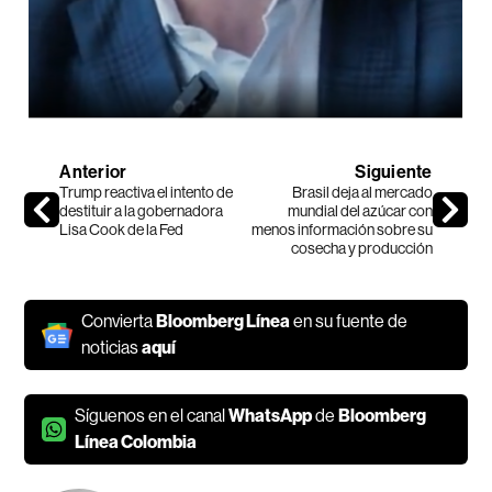
Anterior
Siguiente
Trump reactiva el intento de
Brasil deja al mercado
destituir a la gobernadora
mundial del azúcar con
Lisa Cook de la Fed
menos información sobre su
cosecha y producción
Convierta
Bloomberg Línea
en su fuente de
noticias
aquí
Síguenos en el canal
WhatsApp
de
Bloomberg
Línea Colombia