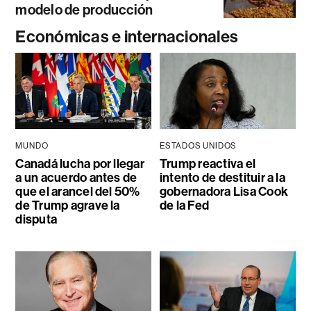
modelo de producción
Económicas e internacionales
MUNDO
ESTADOS UNIDOS
Canadá lucha por llegar
Trump reactiva el
a un acuerdo antes de
intento de destituir a la
que el arancel del 50%
gobernadora Lisa Cook
de Trump agrave la
de la Fed
disputa