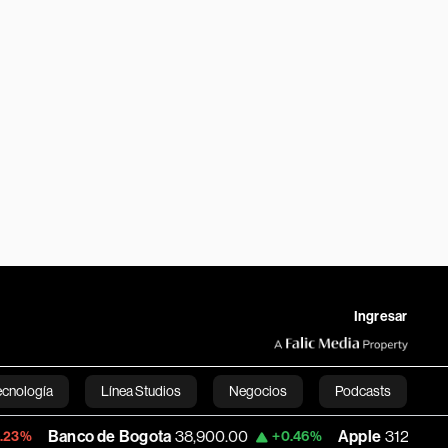
Ingresar
ecnología
Línea Studios
Negocios
Podcasts
 de Bogota
38,900.00
Apple
312.53
US
+0.46%
+0.51%
English