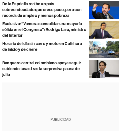
De la Espriella recibe un país
sobreendeudado que crece poco, pero con
récords de empleo y menos pobreza
Exclusiva: “Vamos a consolidar una mayoría
sólida en el Congreso”: Rodrigo Lara, ministro
del Interior
Horario del día sin carro y moto en Cali: hora
de inicio y de cierre
Banquero central colombiano apoya seguir
subiendo tasas tras la sorpresiva pausa de
julio
PUBLICIDAD