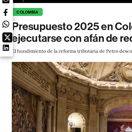
COLOMBIA
Presupuesto 2025 en Co
ejecutarse con afán de re
El hundimiento de la reforma tributaria de Petro desc