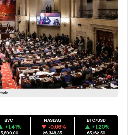
tarlo
BVC
NASDAQ
BTC/USD
+1.41%
-0.06%
+1.20%
15,800.00
26,348.35
65,162.59