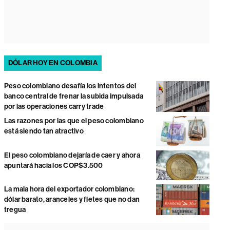
DÓLAR HOY EN COLOMBIA
Peso colombiano desafía los intentos del
banco central de frenar la subida impulsada
por las operaciones carry trade
Las razones por las que el peso colombiano
está siendo tan atractivo
El peso colombiano dejaría de caer y ahora
apuntará hacia los COP$3.500
La mala hora del exportador colombiano:
dólar barato, aranceles y fletes que no dan
tregua