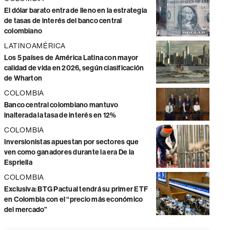
El dólar barato entra de lleno en la estrategia
de tasas de interés del banco central
colombiano
LATINOAMÉRICA
Los 5 países de América Latina con mayor
calidad de vida en 2026, según clasificación
de Wharton
COLOMBIA
Banco central colombiano mantuvo
inalterada la tasa de interés en 12%
COLOMBIA
Inversionistas apuestan por sectores que
ven como ganadores durante la era De la
Espriella
COLOMBIA
Exclusiva: BTG Pactual tendrá su primer ETF
en Colombia con el “precio más económico
del mercado”