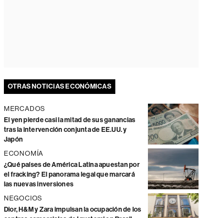
OTRAS NOTICIAS ECONÓMICAS
MERCADOS
El yen pierde casi la mitad de sus ganancias
tras la intervención conjunta de EE.UU. y
Japón
ECONOMÍA
¿Qué países de América Latina apuestan por
el fracking? El panorama legal que marcará
las nuevas inversiones
NEGOCIOS
Dior, H&M y Zara impulsan la ocupación de los