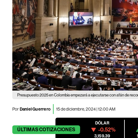
Presupuesto 2025 en Colombia empezará a ejecutarse con afán de recor
Por
Daniel Guerrero
15 de diciembre, 2024 | 12:00 AM
DÓLAR
-0.52%
ÚLTIMAS
COTIZACIONES
3,159.39