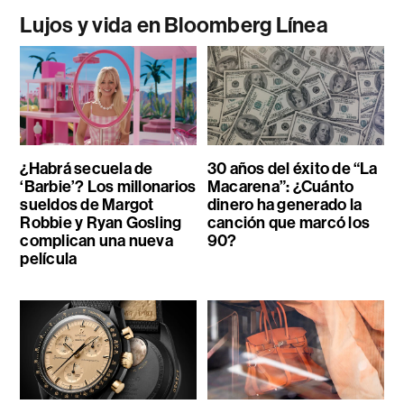
Lujos y vida en Bloomberg Línea
¿Habrá secuela de
30 años del éxito de “La
‘Barbie’? Los millonarios
Macarena”: ¿Cuánto
sueldos de Margot
dinero ha generado la
Robbie y Ryan Gosling
canción que marcó los
complican una nueva
90?
película