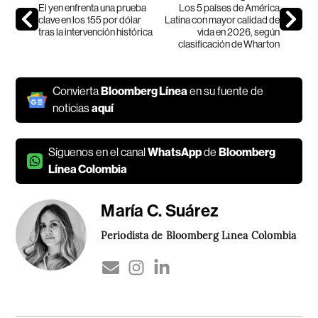
El yen enfrenta una prueba
Los 5 países de América
clave en los 155 por dólar
Latina con mayor calidad de
tras la intervención histórica
vida en 2026, según
clasificación de Wharton
Convierta
Bloomberg Línea
en su fuente de
noticias
aquí
Síguenos en el canal
WhatsApp
de
Bloomberg
Línea Colombia
María C. Suárez
Periodista de Bloomberg Línea Colombia