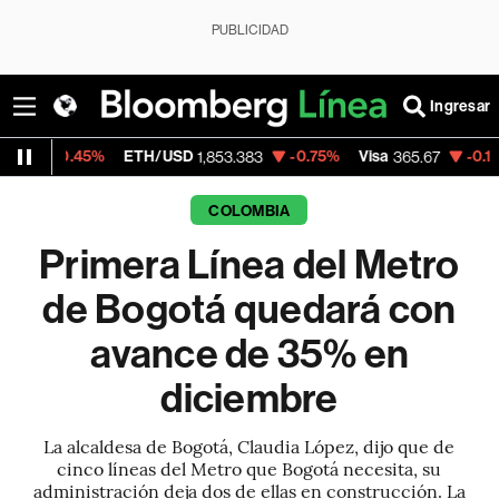
PUBLICIDAD
Ingresar
45%
ETH/USD
-0.75%
Visa
-0.13%
Mercad
1,853.383
365.67
COLOMBIA
Primera Línea del Metro
de Bogotá quedará con
avance de 35% en
diciembre
La alcaldesa de Bogotá, Claudia López, dijo que de
cinco líneas del Metro que Bogotá necesita, su
administración deja dos de ellas en construcción. La