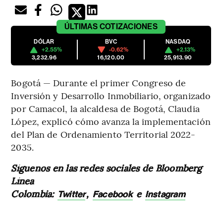
ÚLTIMAS
COTIZACIONES
DÓLAR
BVC
NASDAQ
+2.55%
-0.62%
+2.13%
3,232.96
16,120.00
25,913.90
Bogotá — Durante el primer Congreso de
Inversión y Desarrollo Inmobiliario, organizado
por Camacol, la alcaldesa de Bogotá, Claudia
López, explicó cómo avanza la implementación
del Plan de Ordenamiento Territorial 2022-
2035.
Síguenos en las redes sociales de Bloomberg
Línea
Colombia:
,
e
Twitter
Facebook
Instagram