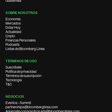
Guatemala
SOBRE NOSOTROS
Economía
Mercados
Dólar Hoy
Actualidad
Cripto
Finanzas Personales
Podcasts
Listas de Bloomberg Línea
TÉRMINOS DE USO
Suscríbete
Política de privacidad
Términos de suscripción
Tecnología
T&C
NEGOCIOS
Eventos - Summit
partnerships@bloomberglinea.com
Anúnciate con nosotros ads@bloomberglinea.com