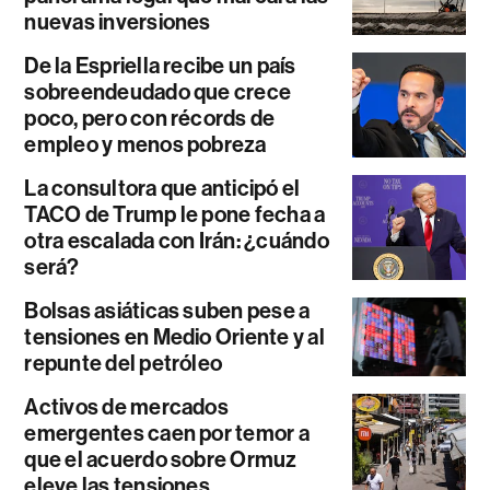
nuevas inversiones
De la Espriella recibe un país
sobreendeudado que crece
poco, pero con récords de
empleo y menos pobreza
La consultora que anticipó el
TACO de Trump le pone fecha a
otra escalada con Irán: ¿cuándo
será?
Bolsas asiáticas suben pese a
tensiones en Medio Oriente y al
repunte del petróleo
Activos de mercados
emergentes caen por temor a
que el acuerdo sobre Ormuz
eleve las tensiones