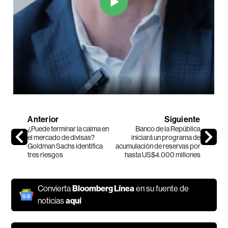
Anterior
Siguiente
¿Puede terminar la calma en
Banco de la República
el mercado de divisas?
iniciará un programa de
Goldman Sachs identifica
acumulación de reservas por
tres riesgos
hasta US$4.000 millones
Convierta
Bloomberg Línea
en su fuente de
noticias
aquí