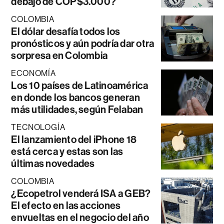
debajo de COP$3.000?
COLOMBIA
El dólar desafía todos los
pronósticos y aún podría dar otra
sorpresa en Colombia
ECONOMÍA
Los 10 países de Latinoamérica
en donde los bancos generan
más utilidades, según Felaban
TECNOLOGÍA
El lanzamiento del iPhone 18
está cerca y estas son las
últimas novedades
COLOMBIA
¿Ecopetrol venderá ISA a GEB?
El efecto en las acciones
envueltas en el negocio del año