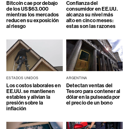
Bitcoin cae por debajo
Confianza del
de los US$63.000
consumidor en EE.UU.
mientras los mercados
alcanza su nivel más
reducen su exposición
alto en cinco meses:
al riesgo
estas son las razones
ESTADOS UNIDOS
ARGENTINA
Los costos laborales en
Detectan ventas del
EE.UU. se mantienen
Tesoro para contener al
estables y alivian la
dólar en la pulseada por
presión sobre la
el precio de un bono
inflación