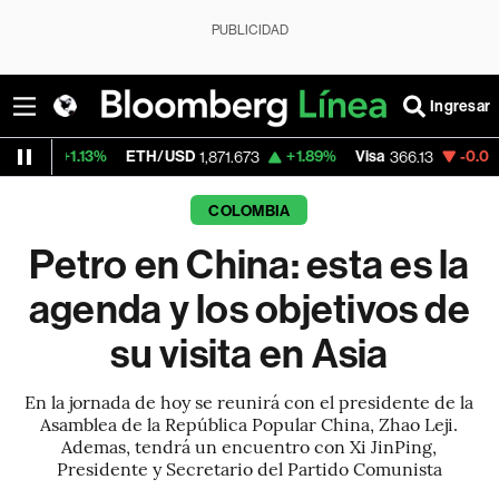
PUBLICIDAD
Ingresar
13%
ETH/USD
+1.89%
Visa
-0.04%
Mercado
1,871.673
366.13
COLOMBIA
Petro en China: esta es la
agenda y los objetivos de
su visita en Asia
En la jornada de hoy se reunirá con el presidente de la
Asamblea de la República Popular China, Zhao Leji.
Ademas, tendrá un encuentro con Xi JinPing,
Presidente y Secretario del Partido Comunista