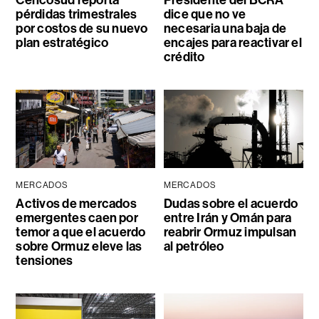
Cencosud reporta
Presidente del BCRA
pérdidas trimestrales
dice que no ve
por costos de su nuevo
necesaria una baja de
plan estratégico
encajes para reactivar el
crédito
MERCADOS
MERCADOS
Activos de mercados
Dudas sobre el acuerdo
emergentes caen por
entre Irán y Omán para
temor a que el acuerdo
reabrir Ormuz impulsan
sobre Ormuz eleve las
al petróleo
tensiones