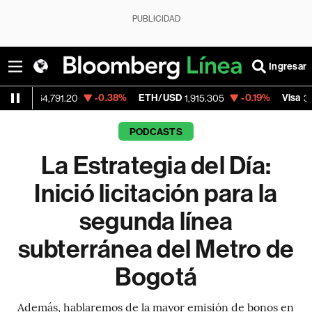
PUBLICIDAD
Ingresar
-0.38%
ETH/USD
-0.19%
Visa
-
,791.20
1,915.305
362.50
PODCASTS
La Estrategia del Día:
Inició licitación para la
segunda línea
subterránea del Metro de
Bogotá
Además, hablaremos de la mayor emisión de bonos en