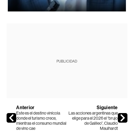
PUBLICIDAD
Anterior
Siguiente
Este es el destino vinícola
Las acciones argentinas que
donde el turismo crece,
elige para el 2026 el “brujo
mientras el consumo mundial
de Galileo”, Claudio
de vino cae
Maulhardt