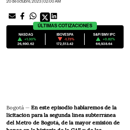
20 de octubre, 2023 | 02:00 AM
ÚLTIMAS
COTIZACIONES
NASDAQ
IBOVESPA
S&P/BMV IPC
+1.30%
-1.73%
+0.82%
26,690.62
172,513.42
66,938.64
Bogotá —
En este episodio hablaremos de la
licitación para la segunda línea subterránea
del Metro de Bogotá, de la mayor emisión de
bonos en la historia de la CAF y de las