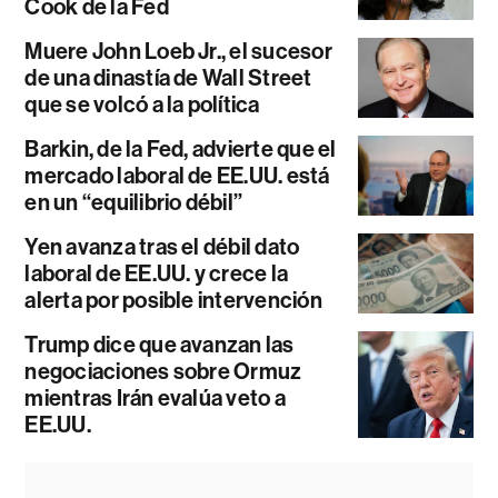
Cook de la Fed
Muere John Loeb Jr., el sucesor
de una dinastía de Wall Street
que se volcó a la política
Barkin, de la Fed, advierte que el
mercado laboral de EE.UU. está
en un “equilibrio débil”
Yen avanza tras el débil dato
laboral de EE.UU. y crece la
alerta por posible intervención
Trump dice que avanzan las
negociaciones sobre Ormuz
mientras Irán evalúa veto a
EE.UU.