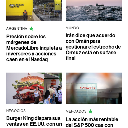
MUNDO
ARGENTINA
Irán dice que acuerdo
Presión sobre los
con Omán para
márgenes de
gestionar el estrecho de
MercadoLibre inquieta a
Ormuz está en su fase
inversores y acciones
final
caen en el Nasdaq
NEGOCIOS
MERCADOS
Burger King dispara sus
La acción más rentable
ventas en EE.UU. con un
del S&P 500 cae con