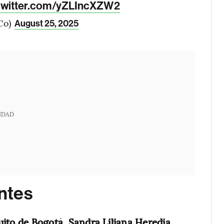
.twitter.com/yZLIncXZW2
Co)
August 25, 2025
IDAD
ntes
cuito de Bogotá, Sandra Liliana Heredia,