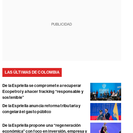
PUBLICIDAD
LAS ÚLTIMAS DE COLOMBIA
De la Espriella se compromete a recuperar
Ecopetrol y a hacer fracking “responsable y
sostenible”
De la Espriella anuncia reforma tributaria y
congelará el gasto público
De la Espriella propone una “regeneración
económica” con foco en inversión, empresa y