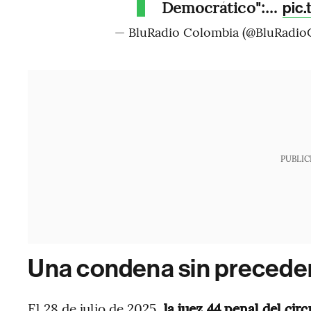
Democrático":…
pic
— BluRadio Colombia (@BluRadio
PUBLIC
Una condena sin precede
El 28 de julio de 2025,
la juez 44 penal del cir