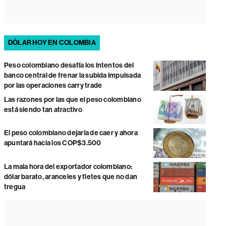
DÓLAR HOY EN COLOMBIA
Peso colombiano desafía los intentos del
banco central de frenar la subida impulsada
por las operaciones carry trade
Las razones por las que el peso colombiano
está siendo tan atractivo
El peso colombiano dejaría de caer y ahora
apuntará hacia los COP$3.500
La mala hora del exportador colombiano:
dólar barato, aranceles y fletes que no dan
tregua