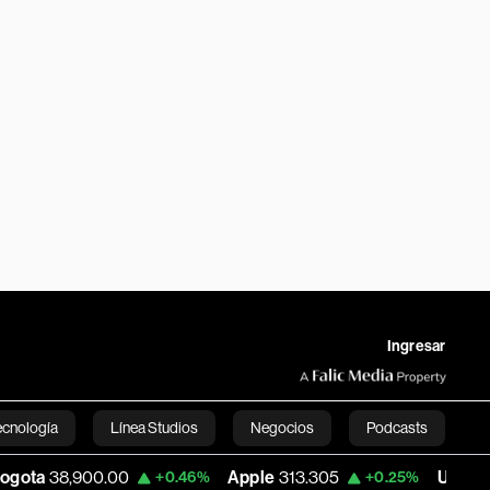
Ingresar
ecnología
Línea Studios
Negocios
Podcasts
0.00
Apple
313.305
USD COP
3,159.60
+0.46%
+0.25%
English