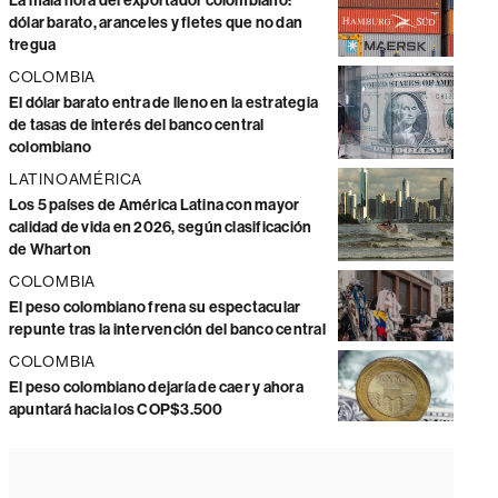
La mala hora del exportador colombiano:
dólar barato, aranceles y fletes que no dan
tregua
COLOMBIA
El dólar barato entra de lleno en la estrategia
de tasas de interés del banco central
colombiano
LATINOAMÉRICA
Los 5 países de América Latina con mayor
calidad de vida en 2026, según clasificación
de Wharton
COLOMBIA
El peso colombiano frena su espectacular
repunte tras la intervención del banco central
COLOMBIA
El peso colombiano dejaría de caer y ahora
apuntará hacia los COP$3.500