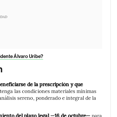
IDAD
idente Álvaro Uribe?
n
neficiarse de la prescripción y que
“tenga las condiciones materiales mínimas
análisis sereno, ponderado e integral de la
miento del plazo legal —16 de octubre—
para