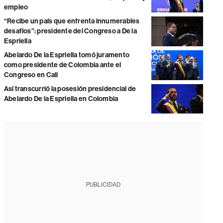
empleo
“Recibe un país que enfrenta innumerables
desafíos”: presidente del Congreso a De la
Espriella
Abelardo De la Espriella tomó juramento
como presidente de Colombia ante el
Congreso en Cali
Así transcurrió la posesión presidencial de
Abelardo De la Espriella en Colombia
PUBLICIDAD