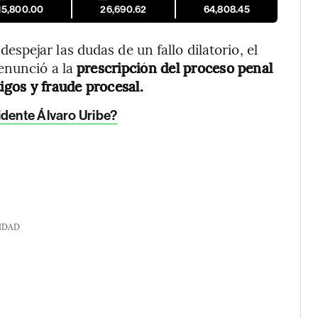
15,800.00
26,690.62
64,808.45
pejar las dudas de un fallo dilatorio, el
enunció a la
prescripción del proceso penal
igos y fraude procesal.
idente Álvaro Uribe?
IDAD