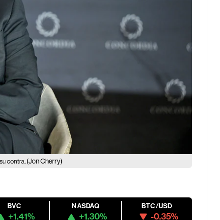
(Jon Cherry)
 su contra.
BVC
NASDAQ
BTC/USD
+1.41%
+1.30%
-0.35%