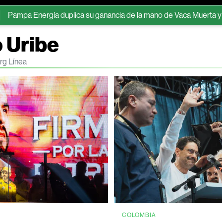
ergía duplica su ganancia de la mano de Vaca Muerta y la generaci
o Uribe
rg Línea
COLOMBIA