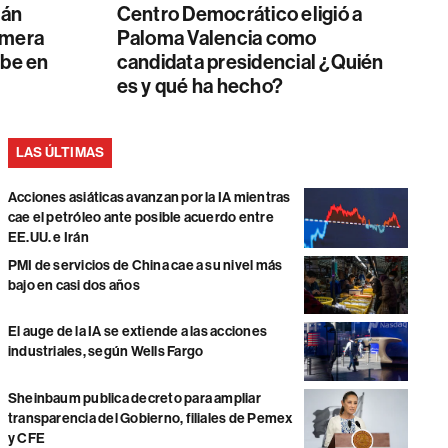
ván
Centro Democrático eligió a
imera
Paloma Valencia como
ibe en
candidata presidencial ¿Quién
es y qué ha hecho?
LAS ÚLTIMAS
Acciones asiáticas avanzan por la IA mientras
cae el petróleo ante posible acuerdo entre
EE.UU. e Irán
PMI de servicios de China cae a su nivel más
bajo en casi dos años
El auge de la IA se extiende a las acciones
industriales, según Wells Fargo
Sheinbaum publica decreto para ampliar
transparencia del Gobierno, filiales de Pemex
y CFE