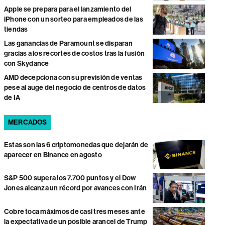
Apple se prepara para el lanzamiento del
iPhone con un sorteo para empleados de las
tiendas
Las ganancias de Paramount se disparan
gracias a los recortes de costos tras la fusión
con Skydance
AMD decepciona con su previsión de ventas
pese al auge del negocio de centros de datos
de IA
MERCADOS
Estas son las 6 criptomonedas que dejarán de
aparecer en Binance en agosto
S&P 500 supera los 7.700 puntos y el Dow
Jones alcanza un récord por avances con Irán
Cobre toca máximos de casi tres meses ante
la expectativa de un posible arancel de Trump