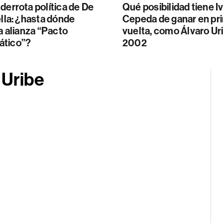
derrota política de De
Qué posibilidad tiene I
ella: ¿hasta dónde
Cepeda de ganar en pr
la alianza “Pacto
vuelta, como Álvaro Ur
tico”?
2002
 Uribe