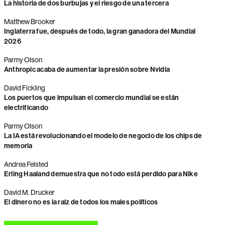
La historia de dos burbujas y el riesgo de una tercera
Matthew Brooker
Inglaterra fue, después de todo, la gran ganadora del Mundial
2026
Parmy Olson
Anthropic acaba de aumentar la presión sobre Nvidia
David Fickling
Los puertos que impulsan el comercio mundial se están
electrificando
Parmy Olson
La IA está revolucionando el modelo de negocio de los chips de
memoria
Andrea Felsted
Erling Haaland demuestra que no todo está perdido para Nike
David M. Drucker
El dinero no es la raíz de todos los males políticos