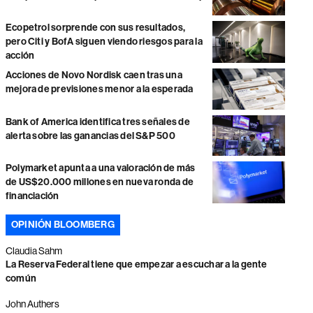
Ecopetrol sorprende con sus resultados,
pero Citi y BofA siguen viendo riesgos para la
acción
Acciones de Novo Nordisk caen tras una
mejora de previsiones menor a la esperada
Bank of America identifica tres señales de
alerta sobre las ganancias del S&P 500
Polymarket apunta a una valoración de más
de US$20.000 millones en nueva ronda de
financiación
OPINIÓN BLOOMBERG
Claudia Sahm
La Reserva Federal tiene que empezar a escuchar a la gente
común
John Authers