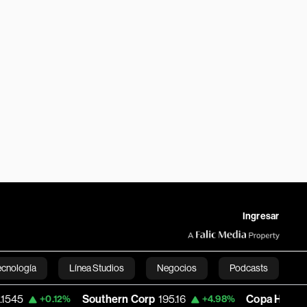
Ingresar
ecnología
Línea Studios
Negocios
Podcasts
Southern Corp
195.16
Copa Holdings
146.65
.12%
+4.98%
English