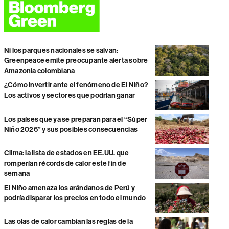
Ni los parques nacionales se salvan:
Greenpeace emite preocupante alerta sobre
Amazonía colombiana
¿Cómo invertir ante el fenómeno de El Niño?
Los activos y sectores que podrían ganar
Los países que ya se preparan para el “Súper
Niño 2026” y sus posibles consecuencias
Clima: la lista de estados en EE.UU. que
romperían récords de calor este fin de
semana
El Niño amenaza los arándanos de Perú y
podría disparar los precios en todo el mundo
Las olas de calor cambian las reglas de la