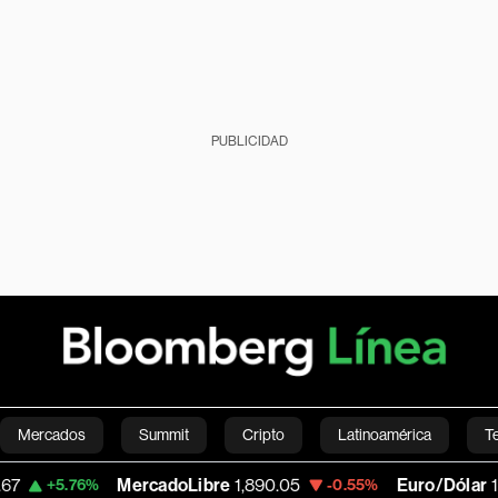
PUBLICIDAD
Mercados
Summit
Cripto
Latinoamérica
T
MercadoLibre
1,890.05
Euro/Dólar
1.1545
6%
-0.55%
+0
Green
Economía
Estilo de vida
Mundo
Videos