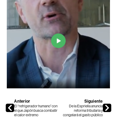
Anterior
Siguiente
El “refrigerador humano” con
De la Espriella anuncia
el que Japón busca combatir
reforma tributaria y
el calor extremo
congelará el gasto público