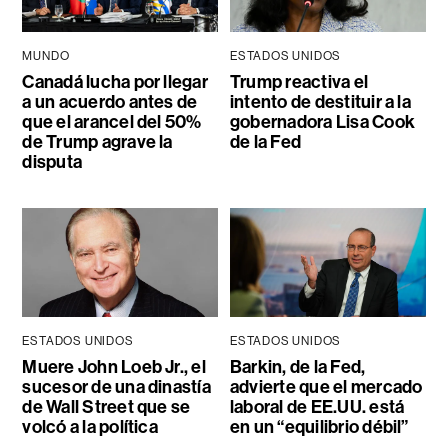
MUNDO
ESTADOS UNIDOS
Canadá lucha por llegar
Trump reactiva el
a un acuerdo antes de
intento de destituir a la
que el arancel del 50%
gobernadora Lisa Cook
de Trump agrave la
de la Fed
disputa
ESTADOS UNIDOS
ESTADOS UNIDOS
Muere John Loeb Jr., el
Barkin, de la Fed,
sucesor de una dinastía
advierte que el mercado
de Wall Street que se
laboral de EE.UU. está
volcó a la política
en un “equilibrio débil”