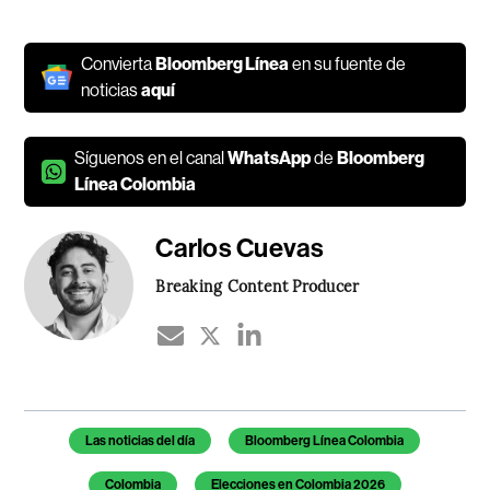
Convierta
Bloomberg Línea
en su fuente de
noticias
aquí
Síguenos en el canal
WhatsApp
de
Bloomberg
Línea Colombia
Carlos Cuevas
Breaking Content Producer
Temas de este artículo
Las noticias del día
Bloomberg Línea Colombia
Colombia
Elecciones en Colombia 2026