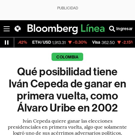
PUBLICIDAD
Ingresar
ETH/USD
-0.30%
Visa
-2.15%
MercadoLibre
1,913.31
362.50
COLOMBIA
Qué posibilidad tiene
Iván Cepeda de ganar en
primera vuelta, como
Álvaro Uribe en 2002
Iván Cepeda quiere ganar las elecciones
presidenciales en primera vuelta, algo que solamente
logró uno de sus acérrimos adversarios políticos,