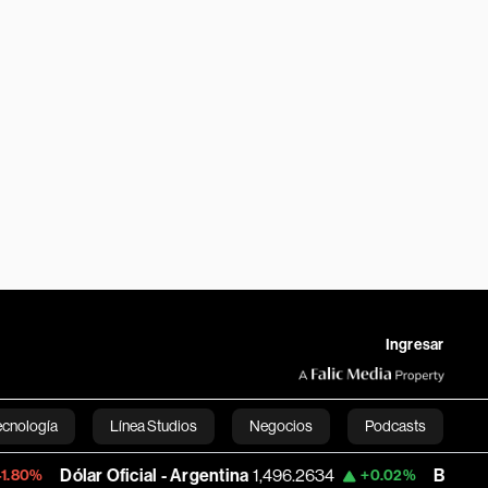
Ingresar
ecnología
Línea Studios
Negocios
Podcasts
r Oficial - Argentina
1,496.2634
BTC/USD
64,800.
+0.02%
English