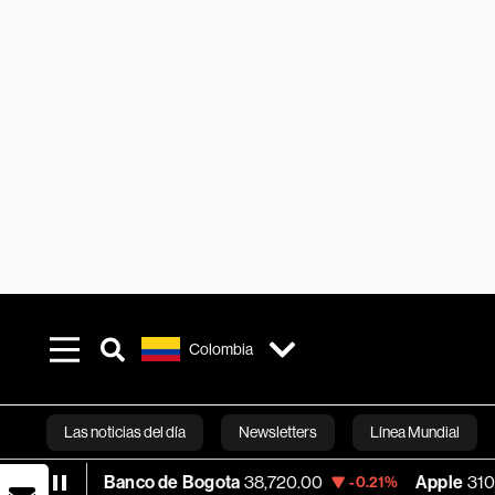
Colombia
Las noticias del día
Newsletters
Línea Mundial
Banco de Bogota
38,720.00
Apple
310.94
-0.21%
+0.5
Bloomberg 