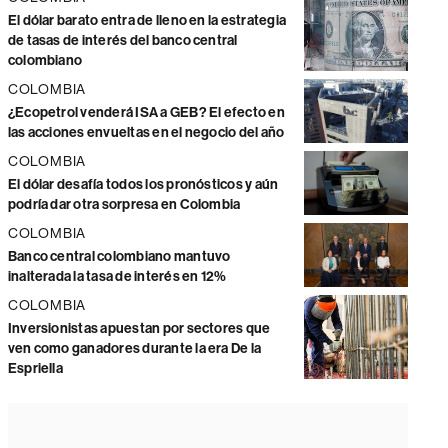
El dólar barato entra de lleno en la estrategia
de tasas de interés del banco central
colombiano
COLOMBIA
¿Ecopetrol venderá ISA a GEB? El efecto en
las acciones envueltas en el negocio del año
COLOMBIA
El dólar desafía todos los pronósticos y aún
podría dar otra sorpresa en Colombia
COLOMBIA
Banco central colombiano mantuvo
inalterada la tasa de interés en 12%
COLOMBIA
Inversionistas apuestan por sectores que
ven como ganadores durante la era De la
Espriella