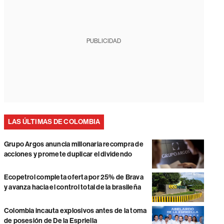
PUBLICIDAD
LAS ÚLTIMAS DE COLOMBIA
Grupo Argos anuncia millonaria recompra de
acciones y promete duplicar el dividendo
Ecopetrol completa oferta por 25% de Brava
y avanza hacia el control total de la brasileña
Colombia incauta explosivos antes de la toma
de posesión de De la Espriella