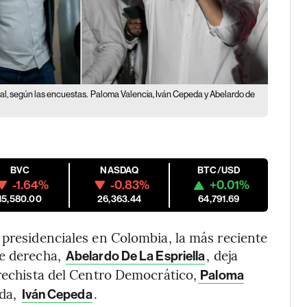
al, según las encuestas.
Paloma Valencia, Iván Cepeda y Abelardo de
BVC
NASDAQ
BTC/USD
-1.64%
-0.83%
+0.01%
15,580.00
26,363.44
64,791.69
 presidenciales en Colombia, la más reciente
de derecha,
, deja
Abelardo De La Espriella
erechista del Centro Democrático,
Paloma
rda,
.
Iván Cepeda