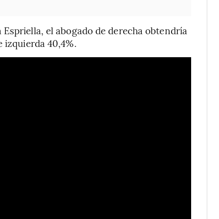
 Espriella, el abogado de derecha obtendría
e izquierda 40,4%.