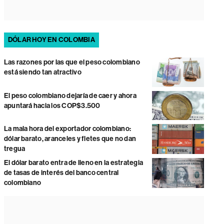
DÓLAR HOY EN COLOMBIA
Las razones por las que el peso colombiano
está siendo tan atractivo
El peso colombiano dejaría de caer y ahora
apuntará hacia los COP$3.500
La mala hora del exportador colombiano:
dólar barato, aranceles y fletes que no dan
tregua
El dólar barato entra de lleno en la estrategia
de tasas de interés del banco central
colombiano