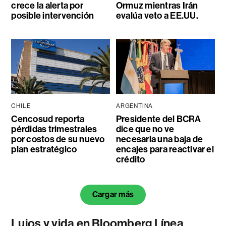
crece la alerta por
Ormuz mientras Irán
posible intervención
evalúa veto a EE.UU.
CHILE
ARGENTINA
Cencosud reporta
Presidente del BCRA
pérdidas trimestrales
dice que no ve
por costos de su nuevo
necesaria una baja de
plan estratégico
encajes para reactivar el
crédito
Cargar más
Lujos y vida en Bloomberg Línea