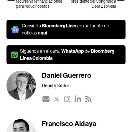
recurren a refinanciaciones
presidente del Congreso a
para reducir costos
De la Espriella
Convierta
Bloomberg Línea
en su fuente de
noticias
aquí
Síguenos en el canal
WhatsApp
de
Bloomberg
Línea Colombia
Daniel Guerrero
Deputy Editor
Francisco Aldaya