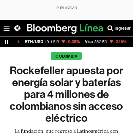
PUBLICIDAD
Ingresar
ETH/USD
-0.38%
Visa
-2.15%
MercadoLibre
1,911.813
362.50
COLOMBIA
Rockefeller apuesta por
energía solar y baterías
para 4 millones de
colombianos sin acceso
eléctrico
La fundación, que regresó a Latinoamérica con