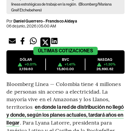
líneas estratégicas de trabajo en la región.
(Bloomberg/Mariana
Greif Etchebehere)
Por
Daniel Guerrero
-
Francisco Aldaya
06 de junio, 2026 | 05:00 AM
ÚLTIMAS
COTIZACIONES
DÓLAR
BVC
NASDAQ
+0.01%
+1.41%
+1.30%
3,159.60
15,800.00
26,690.62
Bloomberg Línea — Colombia tiene 4 millones
de personas sin acceso a electricidad. La
mayoría vive en el Amazonas y los Llanos,
territorios
en donde la red de distribución no llegó
y donde, según los planes actuales, tardará años en
. Para Lyana Latorre, presidenta para
llegar
América Latina y el Caribe de la Rockefeller