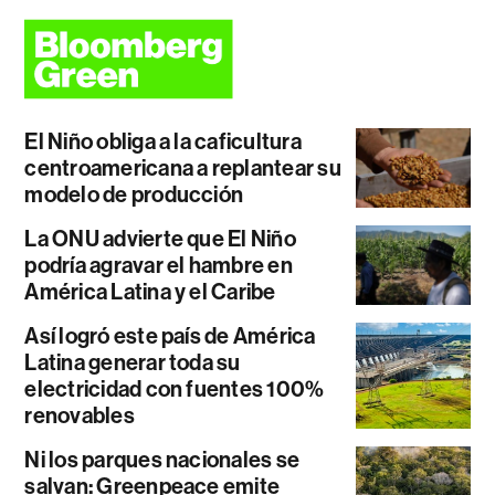
El Niño obliga a la caficultura
centroamericana a replantear su
modelo de producción
La ONU advierte que El Niño
podría agravar el hambre en
América Latina y el Caribe
Así logró este país de América
Latina generar toda su
electricidad con fuentes 100%
renovables
Ni los parques nacionales se
salvan: Greenpeace emite