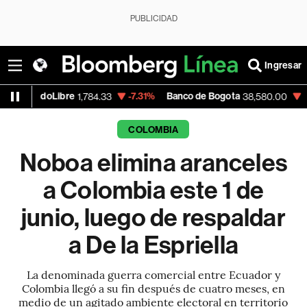
PUBLICIDAD
Ingresar
bre
-7.31%
Banco de Bogota
-0.36%
App
1,784.33
38,580.00
COLOMBIA
Noboa elimina aranceles
a Colombia este 1 de
junio, luego de respaldar
a De la Espriella
La denominada guerra comercial entre Ecuador y
Colombia llegó a su fin después de cuatro meses, en
medio de un agitado ambiente electoral en territorio