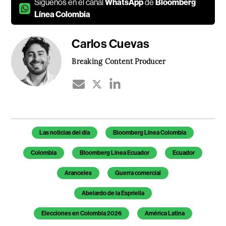
Síguenos en el canal
WhatsApp
de
Bloomberg
Línea Colombia
Carlos Cuevas
Breaking Content Producer
Temas de este artículo
Las noticias del día
Bloomberg Línea Colombia
Colombia
Bloomberg Línea Ecuador
Ecuador
Aranceles
Guerra comercial
Abelardo de la Espriella
Elecciones en Colombia 2026
América Latina