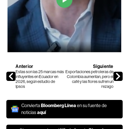
Anterior
Siguiente
Estas son las 25 marcas más
Exportaciones petroleras de
influyentes en Ecuador en
Colombia aumentan, pero el
2026, según estudio de
café y las flores sufren un
Ipsos
rezago
Convierta
Bloomberg Línea
en su fuente de
noticias
aquí