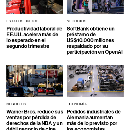
ESTADOS UNIDOS
NEGOCIOS
Productividad laboral de
SoftBank obtiene un
EE.UU. acelera más de
préstamo de
lo esperado en el
US$10.000 millones
segundo trimestre
respaldado por su
participación en OpenAI
NEGOCIOS
ECONOMÍA
Warner Bros. reduce sus
Pedidos industriales de
ventas por pérdida de
Alemania aumentan
derechos de la NBA y un
más de lo previsto por
débil negocio de cine
los economistas