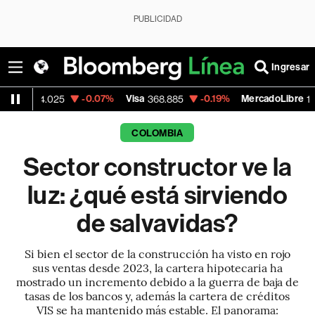
PUBLICIDAD
Ingresar
-0.07%
Visa
-0.19%
MercadoLibre
+2
025
368.885
1,931.58
COLOMBIA
Sector constructor ve la
luz: ¿qué está sirviendo
de salvavidas?
Si bien el sector de la construcción ha visto en rojo
sus ventas desde 2023, la cartera hipotecaria ha
mostrado un incremento debido a la guerra de baja de
tasas de los bancos y, además la cartera de créditos
VIS se ha mantenido más estable. El panorama: