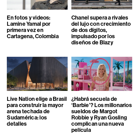
En fotos y videos:
Chanel supera a rivales
Lamine Yamal por
del lujo con crecimiento
primera vez en
de dos dígitos,
Cartagena, Colombia
impulsado por los
diseños de Blazy
Live Nation elige a Brasil
¿Habrá secuela de
para construir la mayor
‘Barbie’? Los millonarios
arena techada de
sueldos de Margot
Sudamérica: los
Robbie y Ryan Gosling
detalles
complican una nueva
película