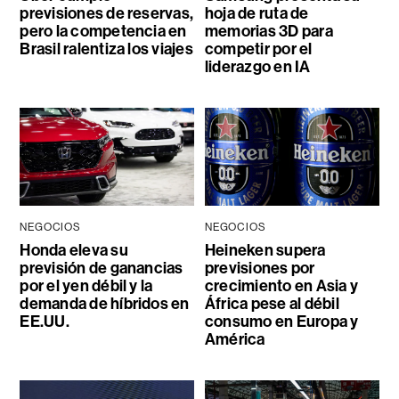
previsiones de reservas,
hoja de ruta de
pero la competencia en
memorias 3D para
Brasil ralentiza los viajes
competir por el
liderazgo en IA
NEGOCIOS
NEGOCIOS
Honda eleva su
Heineken supera
previsión de ganancias
previsiones por
por el yen débil y la
crecimiento en Asia y
demanda de híbridos en
África pese al débil
EE.UU.
consumo en Europa y
América