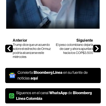
Anterior
Siguiente
Trump dice que un acuerdo
El peso colombiano dejaría
sobre el estrecho de Ormuz
de caer y ahora apuntará
podría alcanzarse este
hacia los COP$3.500
miércoles
Convierta
Bloomberg Línea
en su fuente de
noticias
aquí
Síguenos en el canal
WhatsApp
de
Bloomberg
Línea Colombia