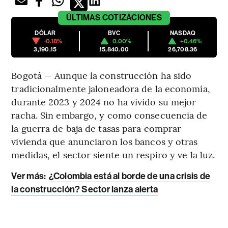
ÚLTIMAS
COTIZACIONES
DÓLAR
BVC
NASDAQ
-0.18%
0.00%
+0.46%
3,190.15
15,840.00
26,708.36
Bogotá — Aunque la construcción ha sido
tradicionalmente jaloneadora de la economía,
durante 2023 y 2024 no ha vivido su mejor
racha. Sin embargo, y como consecuencia de
la guerra de baja de tasas para comprar
vivienda que anunciaron los bancos y otras
medidas, el sector siente un respiro y ve la luz.
Ver más:
¿Colombia está al borde de una crisis de
la construcción? Sector lanza alerta