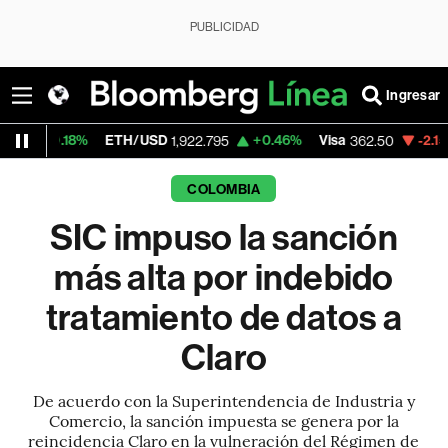
PUBLICIDAD
Ingresar
8%
ETH/USD
+0.46%
Visa
-2.15%
Mercado
1,922.795
362.50
COLOMBIA
SIC impuso la sanción
más alta por indebido
tratamiento de datos a
Claro
De acuerdo con la Superintendencia de Industria y
Comercio, la sanción impuesta se genera por la
reincidencia Claro en la vulneración del Régimen de