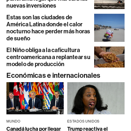
nuevas inversiones
Estas son las ciudades de
América Latina donde el calor
nocturno hace perder más horas
de sueño
El Niño obliga a la caficultura
centroamericana a replantear su
modelo de producción
Económicas e internacionales
MUNDO
ESTADOS UNIDOS
Canadá lucha por llegar
Trump reactiva el