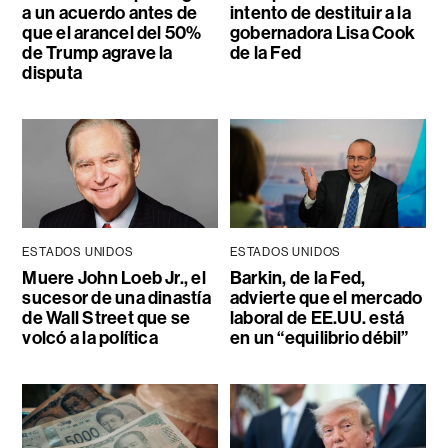
a un acuerdo antes de
intento de destituir a la
que el arancel del 50%
gobernadora Lisa Cook
de Trump agrave la
de la Fed
disputa
ESTADOS UNIDOS
ESTADOS UNIDOS
Muere John Loeb Jr., el
Barkin, de la Fed,
sucesor de una dinastía
advierte que el mercado
de Wall Street que se
laboral de EE.UU. está
volcó a la política
en un “equilibrio débil”