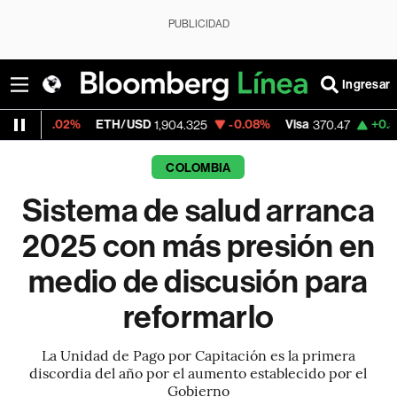
PUBLICIDAD
Ingresar
ETH/USD
-0.08%
Visa
+0.52%
Mercado
1,904.325
370.47
COLOMBIA
Sistema de salud arranca
2025 con más presión en
medio de discusión para
reformarlo
La Unidad de Pago por Capitación es la primera
discordia del año por el aumento establecido por el
Gobierno