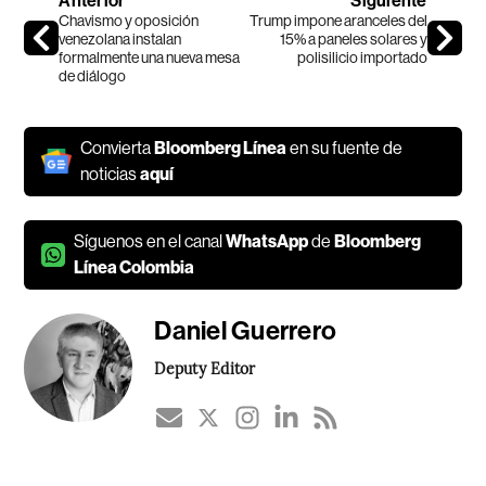
Anterior
Siguiente
Chavismo y oposición
Trump impone aranceles del
venezolana instalan
15% a paneles solares y
formalmente una nueva mesa
polisilicio importado
de diálogo
Convierta
Bloomberg Línea
en su fuente de
noticias
aquí
Síguenos en el canal
WhatsApp
de
Bloomberg
Línea Colombia
Daniel Guerrero
Deputy Editor