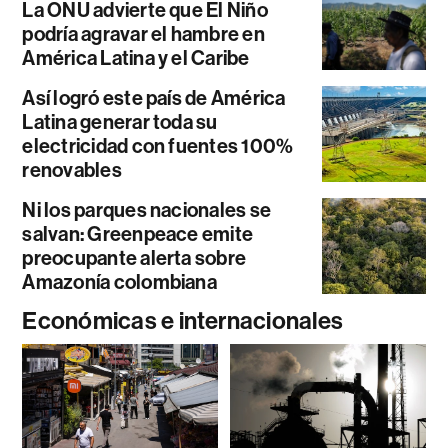
La ONU advierte que El Niño
podría agravar el hambre en
América Latina y el Caribe
Así logró este país de América
Latina generar toda su
electricidad con fuentes 100%
renovables
Ni los parques nacionales se
salvan: Greenpeace emite
preocupante alerta sobre
Amazonía colombiana
Económicas e internacionales