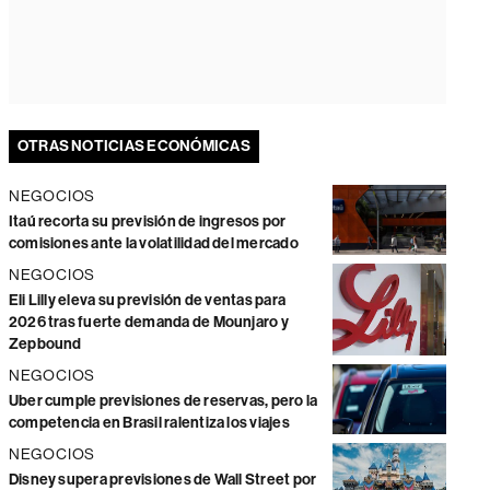
OTRAS NOTICIAS ECONÓMICAS
NEGOCIOS
Itaú recorta su previsión de ingresos por
comisiones ante la volatilidad del mercado
NEGOCIOS
Eli Lilly eleva su previsión de ventas para
2026 tras fuerte demanda de Mounjaro y
Zepbound
NEGOCIOS
Uber cumple previsiones de reservas, pero la
competencia en Brasil ralentiza los viajes
NEGOCIOS
Disney supera previsiones de Wall Street por