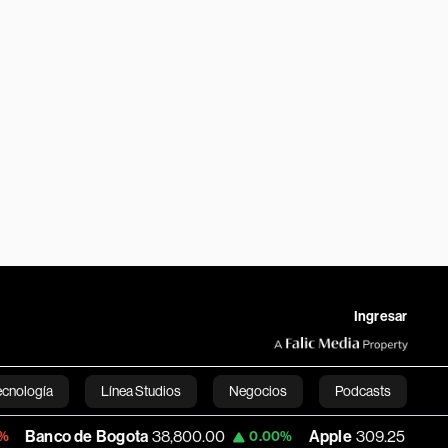
Ingresar
ecnología
Línea Studios
Negocios
Podcasts
de Bogota
38,800.00
Apple
309.25
USD
0.00%
+1.97%
English