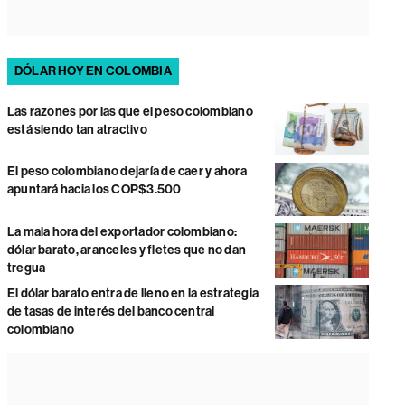
DÓLAR HOY EN COLOMBIA
Las razones por las que el peso colombiano
está siendo tan atractivo
El peso colombiano dejaría de caer y ahora
apuntará hacia los COP$3.500
La mala hora del exportador colombiano:
dólar barato, aranceles y fletes que no dan
tregua
El dólar barato entra de lleno en la estrategia
de tasas de interés del banco central
colombiano