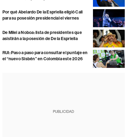
Por qué Abelardo De la Espriella eligió Cali
para su posesión presidencial el viernes
De Milei a Noboa: lista de presidentes que
asistirán a la posesión de De la Espriella
RUI: Paso a paso para consultar el puntaje en
el “nuevo Sisbén” en Colombia este 2026
PUBLICIDAD