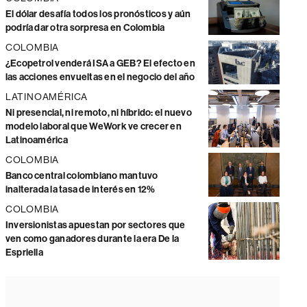
El dólar desafía todos los pronósticos y aún
podría dar otra sorpresa en Colombia
COLOMBIA
¿Ecopetrol venderá ISA a GEB? El efecto en
las acciones envueltas en el negocio del año
LATINOAMÉRICA
Ni presencial, ni remoto, ni híbrido: el nuevo
modelo laboral que WeWork ve crecer en
Latinoamérica
COLOMBIA
Banco central colombiano mantuvo
inalterada la tasa de interés en 12%
COLOMBIA
Inversionistas apuestan por sectores que
ven como ganadores durante la era De la
Espriella