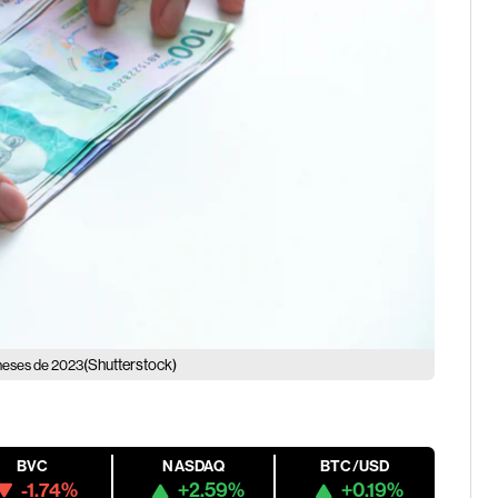
(Shutterstock)
 meses de 2023
BVC
NASDAQ
BTC/USD
-1.74%
+2.59%
+0.19%